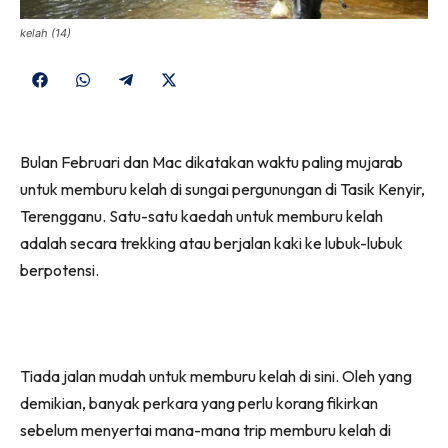
kelah (14)
Share
Share
Share
Share
on
on
on
on
Facebook
WhatsApp
Telegram
X
Bulan Februari dan Mac dikatakan waktu paling mujarab
(Twitter)
untuk memburu kelah di sungai pergunungan di Tasik Kenyir,
Terengganu. Satu-satu kaedah untuk memburu kelah
adalah secara trekking atau berjalan kaki ke lubuk-lubuk
berpotensi.
Tiada jalan mudah untuk memburu kelah di sini. Oleh yang
demikian, banyak perkara yang perlu korang fikirkan
sebelum menyertai mana-mana trip memburu kelah di