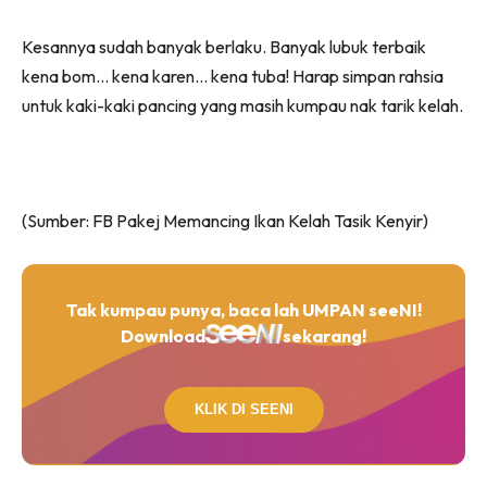
Kesannya sudah banyak berlaku. Banyak lubuk terbaik
kena bom… kena karen… kena tuba! Harap simpan rahsia
untuk kaki-kaki pancing yang masih kumpau nak tarik kelah.
(Sumber: FB Pakej Memancing Ikan Kelah Tasik Kenyir)
Tak kumpau punya, baca lah UMPAN seeNI!
Download
sekarang!
KLIK DI SEENI