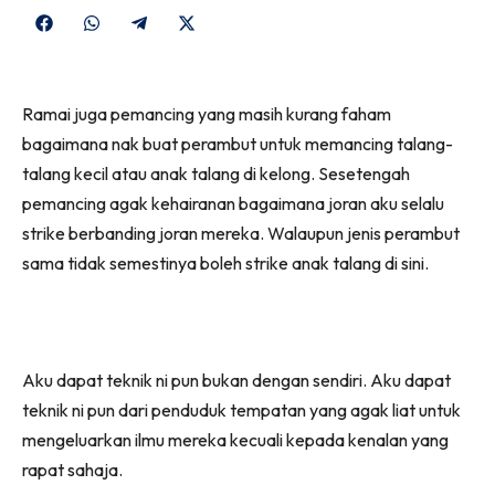
Share
Share
Share
Share
on
on
on
on
Facebook
WhatsApp
Telegram
X
Ramai juga pemancing yang masih kurang faham
(Twitter)
bagaimana nak buat perambut untuk memancing talang-
talang kecil atau anak talang di kelong. Sesetengah
pemancing agak kehairanan bagaimana joran aku selalu
strike berbanding joran mereka. Walaupun jenis perambut
sama tidak semestinya boleh strike anak talang di sini.
Aku dapat teknik ni pun bukan dengan sendiri. Aku dapat
teknik ni pun dari penduduk tempatan yang agak liat untuk
mengeluarkan ilmu mereka kecuali kepada kenalan yang
rapat sahaja.