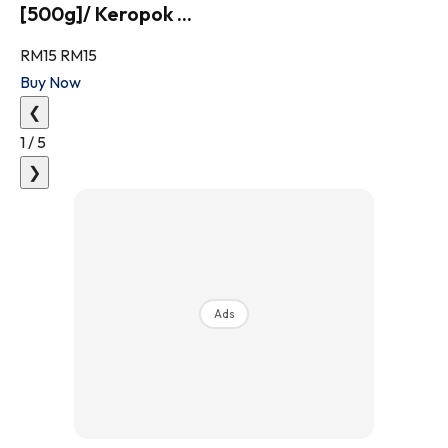
[500g]/ Keropok ...
RM15
RM15
Buy Now
❮
1
/
5
❯
Ads