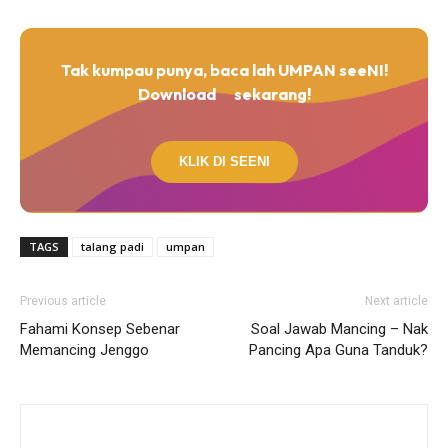
Tak kumpau punya, baca lah UMPAN seeNI!
Download
sekarang!
KLIK DI SEENI
TAGS
talang padi
umpan
Previous article
Next article
Fahami Konsep Sebenar
Soal Jawab Mancing – Nak
Memancing Jenggo
Pancing Apa Guna Tanduk?