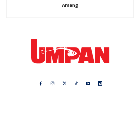
Amang
Ikuti kami di:
Ideaktiv
Pa&Ma
Hijabista
Nona
Maskulin
Kashoorga
Mingguan Wanita
Remaja
Vanilla Kismis
Keluarga
Meremang
Libur