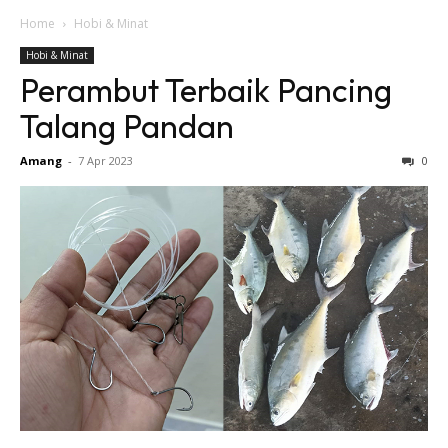
Home
Hobi & Minat
Hobi & Minat
Perambut Terbaik Pancing
Talang Pandan
Amang
-
7 Apr 2023
0