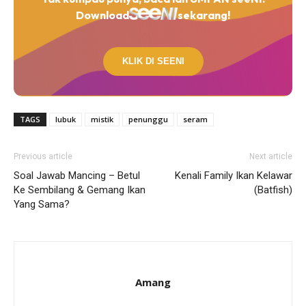
Download
sekarang!
KLIK DI SEENI
TAGS
lubuk
mistik
penunggu
seram
Previous article
Next article
Soal Jawab Mancing – Betul
Kenali Family Ikan Kelawar
Ke Sembilang & Gemang Ikan
(Batfish)
Yang Sama?
Amang