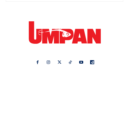
Ikuti kami di:
Ideaktiv
Pa&Ma
Hijabista
Nona
Maskulin
Kashoorga
Mingguan Wanita
Remaja
Vanilla Kismis
Keluarga
Meremang
Libur
Media Hiburan
Impiana
Bintang Kecil
Pesona Pengantin
Rasa
Rapi