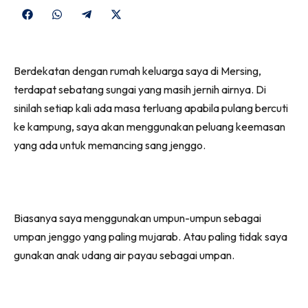
Share
Share
Share
Share
on
on
on
on
Facebook
WhatsApp
Telegram
X
Berdekatan dengan rumah keluarga saya di Mersing,
(Twitter)
terdapat sebatang sungai yang masih jernih airnya. Di
sinilah setiap kali ada masa terluang apabila pulang bercuti
ke kampung, saya akan menggunakan peluang keemasan
yang ada untuk memancing sang jenggo.
Biasanya saya menggunakan umpun-umpun sebagai
umpan jenggo yang paling mujarab. Atau paling tidak saya
gunakan anak udang air payau sebagai umpan.