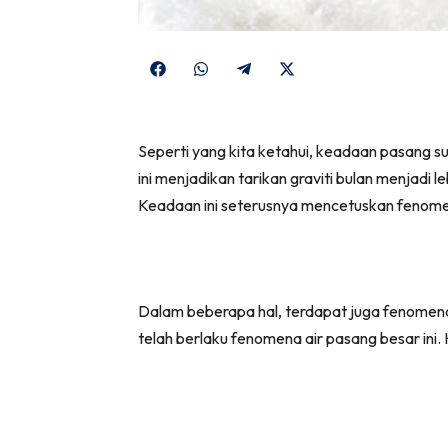
Share
Share
Share
Share
on
on
on
on
Facebook
WhatsApp
Telegram
X
Seperti yang kita ketahui, keadaan pasang su
(Twitter)
ini menjadikan tarikan graviti bulan menjadi l
Keadaan ini seterusnya mencetuskan fenome
Dalam beberapa hal, terdapat juga fenomena
telah berlaku fenomena air pasang besar ini