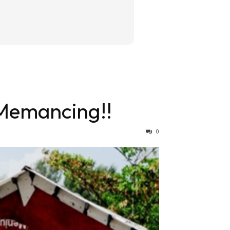
 Memancing!!
0