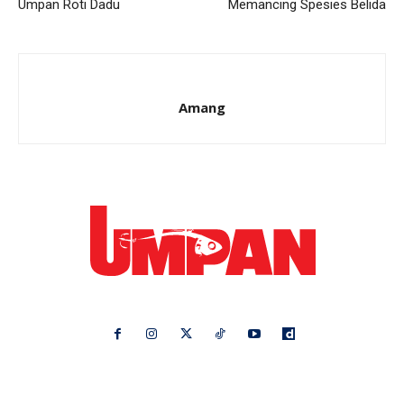
Umpan Roti Dadu
Memancing Spesies Belida
Amang
Ikuti kami di:
Ideaktiv
Pa&Ma
Hijabista