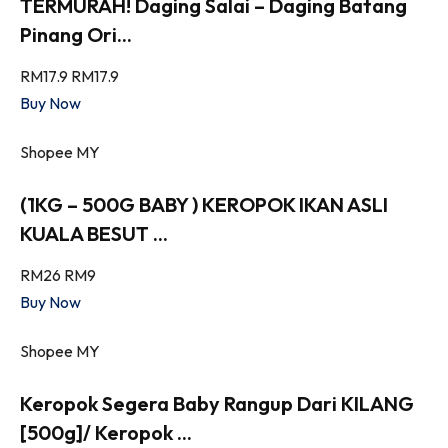
TERMURAH! Daging Salai – Daging Batang
Pinang Ori...
RM17.9
RM17.9
Buy Now
Shopee MY
(1KG – 500G BABY ) KEROPOK IKAN ASLI
KUALA BESUT ...
RM26
RM9
Buy Now
Shopee MY
Keropok Segera Baby Rangup Dari KILANG
[500g]/ Keropok ...