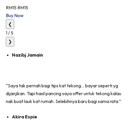
RM15
RM15
Buy Now
❮
1
/
5
❯
Nazibj Jamain
“Saya tak pernah bagi tips kat tekong… bayar seperti yg
dijanjikan. Tapi hasil pancing saya offer untuk tekong kalau
nak buat lauk kat rumah. Selebihnya baru bagi sama rata.”
Akira Espie