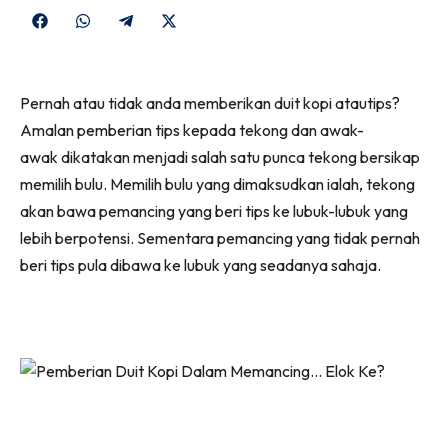
Share
Share
Share
Share
on
on
on
on
Facebook
WhatsApp
Telegram
X
Pernah atau tidak anda memberikan duit kopi atautips?
(Twitter)
Amalan pemberian tips kepada tekong dan awak-
awak dikatakan menjadi salah satu punca tekong bersikap
memilih bulu. Memilih bulu yang dimaksudkan ialah, tekong
akan bawa pemancing yang beri tips ke lubuk-lubuk yang
lebih berpotensi. Sementara pemancing yang tidak pernah
beri tips pula dibawa ke lubuk yang seadanya sahaja.