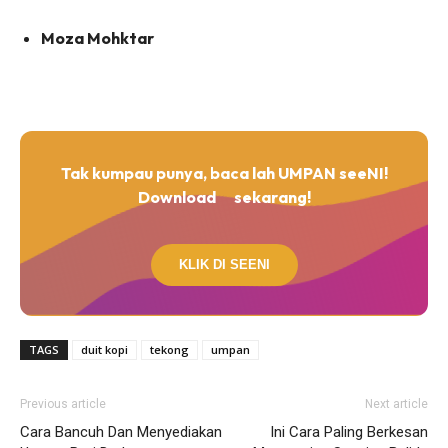
Moza Mohktar
Tak kumpau punya, baca lah UMPAN seeNI!
Download
sekarang!
KLIK DI SEENI
TAGS
duit kopi
tekong
umpan
Previous article
Next article
Cara Bancuh Dan Menyediakan
Ini Cara Paling Berkesan