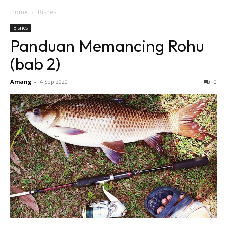
Home
Bisnes
Bisnes
Panduan Memancing Rohu
(bab 2)
Amang
-
4 Sep 2020
0