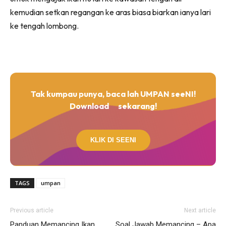
kemudian setkan regangan ke aras biasa biarkan ianya lari
ke tengah lombong.
Tak kumpau punya, baca lah UMPAN seeNI!
Download
sekarang!
KLIK DI SEENI
TAGS
umpan
Previous article
Next article
Panduan Memancing Ikan
Soal Jawab Memancing – Apa