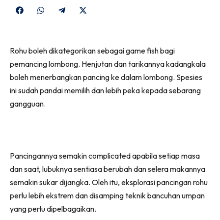
Share
Share
Share
Share
on
on
on
on
Facebook
WhatsApp
Telegram
X
Rohu boleh dikategorikan sebagai game fish bagi
(Twitter)
pemancing lombong. Henjutan dan tarikannya kadangkala
boleh menerbangkan pancing ke dalam lombong. Spesies
ini sudah pandai memilih dan lebih peka kepada sebarang
gangguan.
Pancingannya semakin complicated apabila setiap masa
dan saat, lubuknya sentiasa berubah dan selera makannya
semakin sukar dijangka. Oleh itu, eksplorasi pancingan rohu
perlu lebih ekstrem dan disamping teknik bancuhan umpan
yang perlu dipelbagaikan.