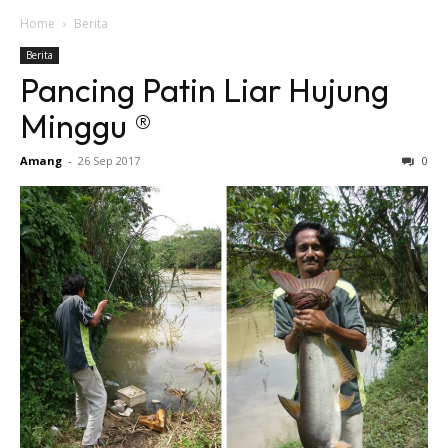
Home
Berita
Berita
Pancing Patin Liar Hujung
Minggu ®
Amang
-
26 Sep 2017
0