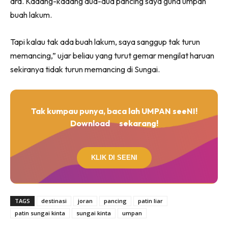
ara. Kadang-kadang dua-dua pancing saya guna umpan
buah lakum.
Tapi kalau tak ada buah lakum, saya sanggup tak turun
memancing,” ujar beliau yang turut gemar mengilat haruan
sekiranya tidak turun memancing di Sungai.
Tak kumpau punya, baca lah UMPAN seeNI!
Download
sekarang!
KLIK DI SEENI
TAGS
destinasi
joran
pancing
patin liar
patin sungai kinta
sungai kinta
umpan