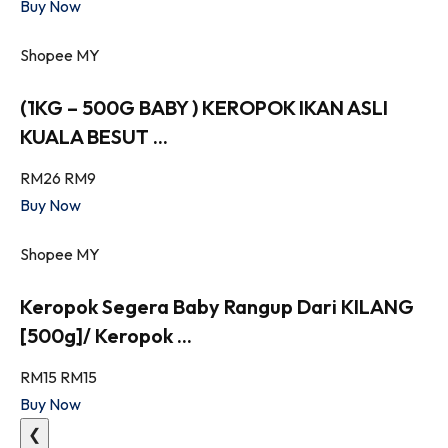
Buy Now
Shopee MY
(1KG – 500G BABY ) KEROPOK IKAN ASLI
KUALA BESUT ...
RM26
RM9
Buy Now
Shopee MY
Keropok Segera Baby Rangup Dari KILANG
[500g]/ Keropok ...
RM15
RM15
Buy Now
❮