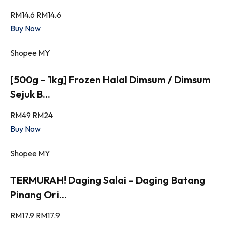
RM14.6
RM14.6
Buy Now
Shopee MY
[500g – 1kg] Frozen Halal Dimsum / Dimsum
Sejuk B...
RM49
RM24
Buy Now
Shopee MY
TERMURAH! Daging Salai – Daging Batang
Pinang Ori...
RM17.9
RM17.9