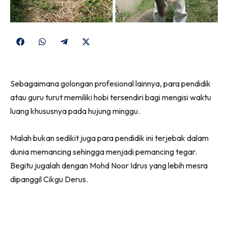
Share
Share
Share
Share
on
on
on
on
Facebook
WhatsApp
Telegram
X
Sebagaimana golongan profesional lainnya, para pendidik
(Twitter)
atau guru turut memiliki hobi tersendiri bagi mengisi waktu
luang khususnya pada hujung minggu.
Malah bukan sedikit juga para pendidik ini terjebak dalam
dunia memancing sehingga menjadi pemancing tegar.
Begitu jugalah dengan Mohd Noor Idrus yang lebih mesra
dipanggil Cikgu Derus.