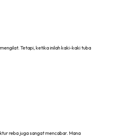
mengilat. Tetapi, ketika inilah kaki-kaki tuba
uktur reba juga sangat mencabar. Mana