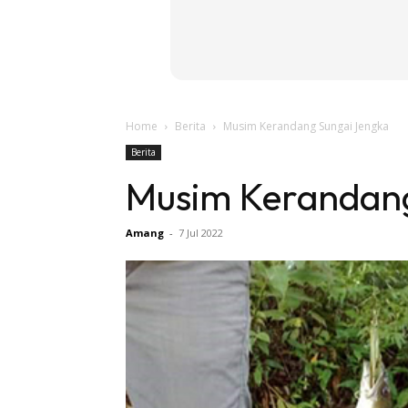
Home
Berita
Musim Kerandang Sungai Jengka
Berita
Musim Kerandang
Amang
-
7 Jul 2022