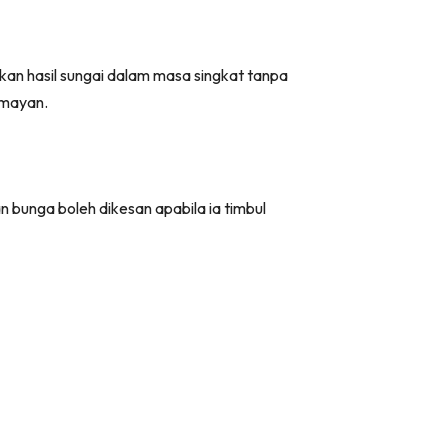
kkan hasil sungai dalam masa singkat tanpa
lumayan.
n bunga boleh dikesan apabila ia timbul