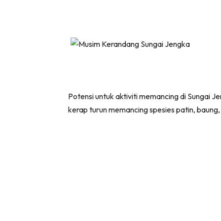
Potensi untuk aktiviti memancing di Sungai J
kerap turun memancing spesies patin, baung,