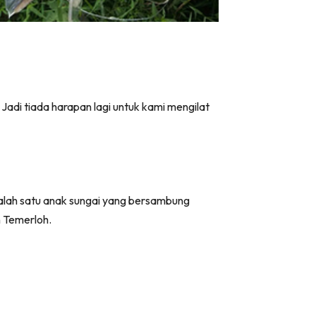
 Jadi tiada harapan lagi untuk kami mengilat
alah satu anak sungai yang bersambung
n Temerloh.