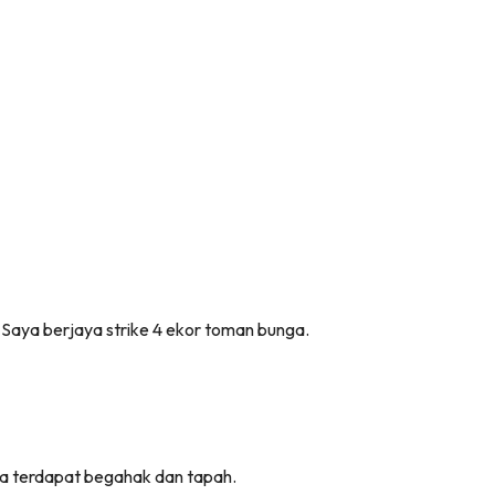
 Saya berjaya strike 4 ekor toman bunga.
uga terdapat begahak dan tapah.