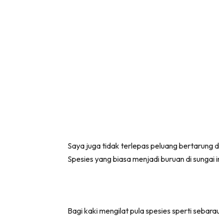
Saya juga tidak terlepas peluang bertarung 
Spesies yang biasa menjadi buruan di sungai in
Bagi kaki mengilat pula spesies sperti sebar