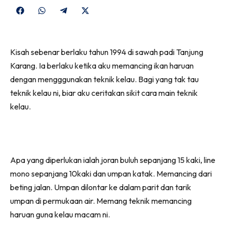
Share
Share
Share
Share
on
on
on
on
Facebook
WhatsApp
Telegram
X
Kisah sebenar berlaku tahun 1994 di sawah padi Tanjung
(Twitter)
Karang. Ia berlaku ketika aku memancing ikan haruan
dengan mengggunakan teknik kelau. Bagi yang tak tau
teknik kelau ni, biar aku ceritakan sikit cara main teknik
kelau.
Apa yang diperlukan ialah joran buluh sepanjang 15 kaki, line
mono sepanjang 10kaki dan umpan katak. Memancing dari
beting jalan. Umpan dilontar ke dalam parit dan tarik
umpan di permukaan air. Memang teknik memancing
haruan guna kelau macam ni.