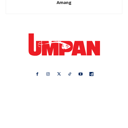
Amang
Ikuti kami di:
Ideaktiv
Pa&Ma
Hijabista
Nona
Maskulin
Kashoorga
Mingguan Wanita
Remaja
Vanilla Kismis
Keluarga
Meremang
Libur
Media Hiburan
Impiana
Bintang Kecil