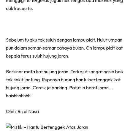
menggigil tu tergerak jugak nak tengok apa makhluk yang
duk kacau tu.
Sebelum tu aku tak suluh dengan lampu picit. Hulur umpan
pun dalam samar-samar cahaya bulan. On lampu picit kat
kepala terus suluh hujung joran.
Bersinar mata kat hujung joran. Terkejut sangat nasib baik
tak sakit jantung. Rupanya burung hantu bertenggek kat
hujung joran. Cantik je parking. Patut la berat joran….
haishhhhhhh!
Oleh: Rizal Nasri