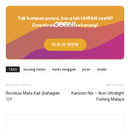
Tak kumpau punya, baca lah UMPAN seeNI!
Download
sekarang!
KLIK DI SEENI
TAGS
burung hantu
hantu tenggek
joran
mistik
Previous article
Next article
Revolusi Mata Kail (bahagian
Kanicen Nix – Ikon Ultralight
1)!!
Fishing Malaya