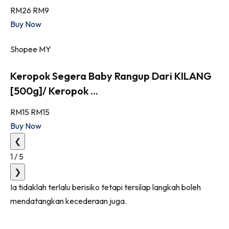
RM26
RM9
Buy Now
Shopee MY
Keropok Segera Baby Rangup Dari KILANG
[500g]/ Keropok ...
RM15
RM15
Buy Now
❮
1
/
5
❯
Ia tidaklah terlalu berisiko tetapi tersilap langkah boleh
mendatangkan kecederaan juga.