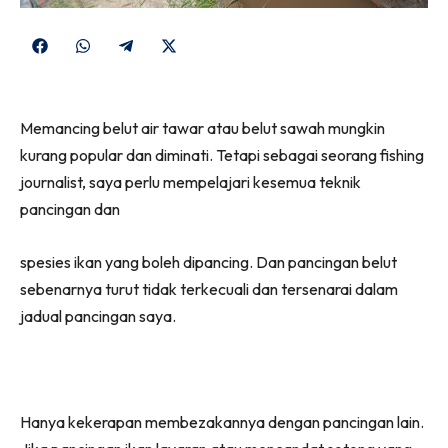
Share
Share
Share
Share
on
on
on
on
Facebook
WhatsApp
Telegram
X
Memancing belut air tawar atau belut sawah mungkin
(Twitter)
kurang popular dan diminati. Tetapi sebagai seorang fishing
journalist, saya perlu mempelajari kesemua teknik
pancingan dan
spesies ikan yang boleh dipancing. Dan pancingan belut
sebenarnya turut tidak terkecuali dan tersenarai dalam
jadual pancingan saya.
Hanya kekerapan membezakannya dengan pancingan lain.