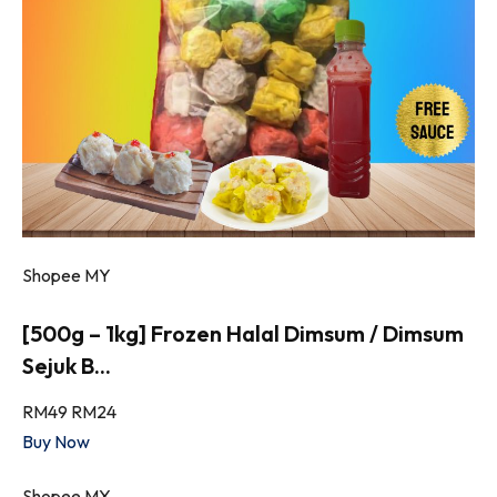
Shopee MY
[500g – 1kg] Frozen Halal Dimsum / Dimsum
Sejuk B...
RM49
RM24
Buy Now
Shopee MY