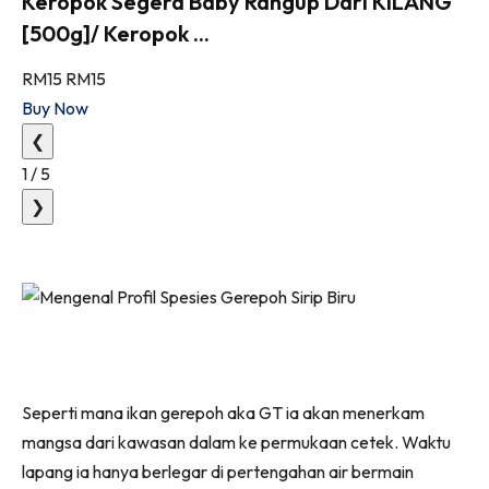
Keropok Segera Baby Rangup Dari KILANG
[500g]/ Keropok ...
RM15
RM15
Buy Now
❮
1
/
5
❯
Seperti mana ikan gerepoh aka GT ia akan menerkam
mangsa dari kawasan dalam ke permukaan cetek. Waktu
lapang ia hanya berlegar di pertengahan air bermain