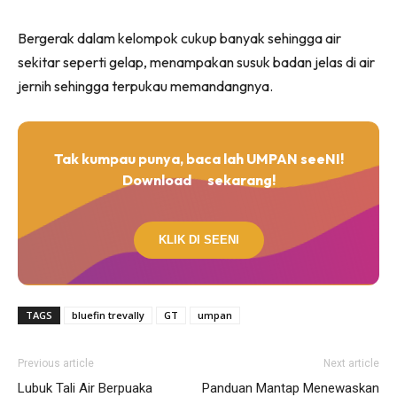
Bergerak dalam kelompok cukup banyak sehingga air
sekitar seperti gelap, menampakan susuk badan jelas di air
jernih sehingga terpukau memandangnya.
Tak kumpau punya, baca lah UMPAN seeNI!
Download
sekarang!
KLIK DI SEENI
TAGS
bluefin trevally
GT
umpan
Previous article
Next article
Lubuk Tali Air Berpuaka
Panduan Mantap Menewaskan