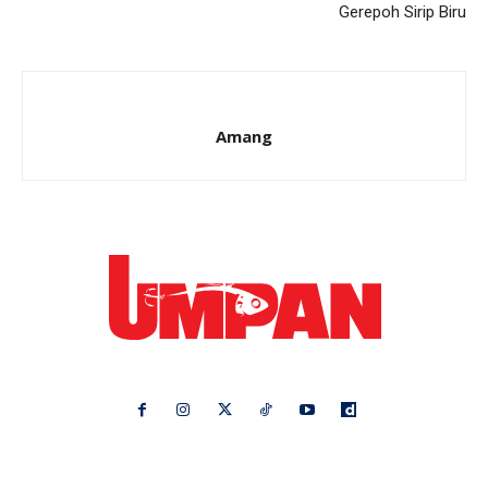
Gerepoh Sirip Biru
Amang
Ikuti kami di:
Ideaktiv
Pa&Ma
Hijabista