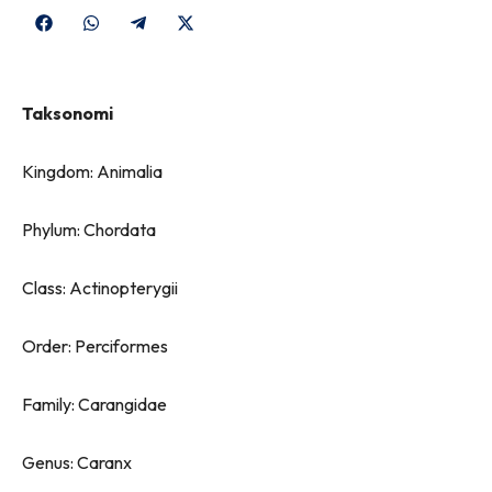
Share
Share
Share
Share
on
on
on
on
Facebook
WhatsApp
Telegram
X
Taksonomi
(Twitter)
Kingdom: Animalia
Phylum: Chordata
Class: Actinopterygii
Order: Perciformes
Family: Carangidae
Genus: Caranx