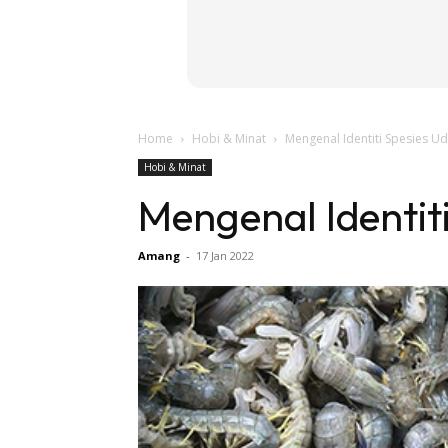
Home
Hobi & Minat
Mengenal Identiti Spesies U
Hobi & Minat
Mengenal Identit
Amang
-
17 Jan 2022