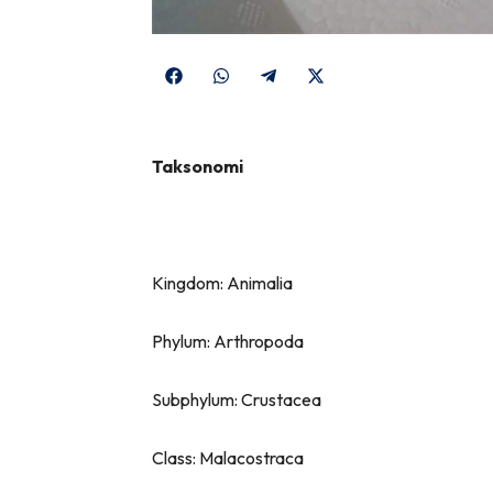
Share
Share
Share
Share
on
on
on
on
Facebook
WhatsApp
Telegram
X
Taksonomi
(Twitter)
Kingdom: Animalia
Phylum: Arthropoda
Subphylum: Crustacea
Class: Malacostraca