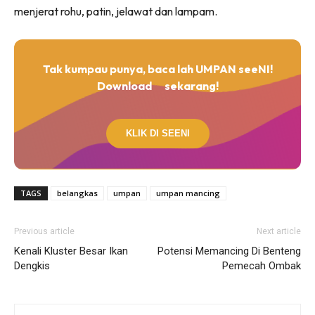
menjerat rohu, patin, jelawat dan lampam.
Tak kumpau punya, baca lah UMPAN seeNI!
Download
sekarang!
KLIK DI SEENI
TAGS
belangkas
umpan
umpan mancing
Previous article
Next article
Kenali Kluster Besar Ikan
Potensi Memancing Di Benteng
Dengkis
Pemecah Ombak