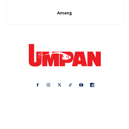
Amang
Ikuti kami di:
Ideaktiv
Pa&Ma
Hijabista
Nona
Maskulin
Kashoorga
Mingguan Wanita
Remaja
Vanilla Kismis