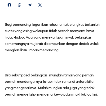
Share
Share
Share
Share
on
on
on
on
Facebook
WhatsApp
Telegram
X
Bagi pemancing tegar ikan rohu, nama belangkas bukanlah
(Twitter)
suatu yang asing walaupun tidak pernah menyentuhnya
hidup-hidup. Apa yang mereka tau, minyak belangkas
sememangnya mujarab dicampurkan dengan dedak untuk
menghasilkan umpan memancing
Bila sebut pasal belangkas, mungkin ramai yang pernah
pernah mendengarnya tetapi tidak ramai di antara kita
yang mengenalinya. Malah mungkin ada juga yang tidak
pernah mengetahui mengenai kewujudan makhluk laut ini.