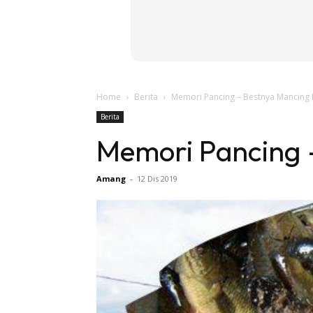
Home
Berita
Memori Pancing – Bestnya Mancing
Berita
Memori Pancing 
Amang
-
12 Dis 2019