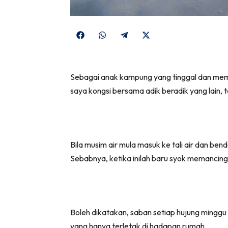
Share
Share
Share
Share
on
on
on
on
Facebook
WhatsApp
Telegram
X
Sebagai anak kampung yang tinggal dan memb
(Twitter)
saya kongsi bersama adik beradik yang lain, 
Bila musim air mula masuk ke tali air dan b
Sebabnya, ketika inilah baru syok memancing i
Boleh dikatakan, saban setiap hujung minggu 
yang hanya terletak di hadapan rumah.