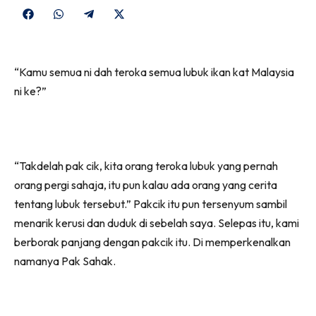
Share
Share
Share
Share
on
on
on
on
Facebook
WhatsApp
Telegram
X
“Kamu semua ni dah teroka semua lubuk ikan kat Malaysia
(Twitter)
ni ke?”
“Takdelah pak cik, kita orang teroka lubuk yang pernah
orang pergi sahaja, itu pun kalau ada orang yang cerita
tentang lubuk tersebut.” Pakcik itu pun tersenyum sambil
menarik kerusi dan duduk di sebelah saya. Selepas itu, kami
berborak panjang dengan pakcik itu. Di memperkenalkan
namanya Pak Sahak.