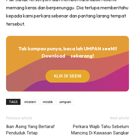
memang keras dan berpenunggu. Dia terlupa memberitahu
kepada kami perkara sebenar dan pantang larang tempat
tersebut.
Tak kumpau punya, baca lah UMPAN seeNI!
Download
sekarang!
KLIK DI SEENI
TAGS
misteri
mistik
umpan
Previous article
Next article
Ikan Asing Yang Bertaraf
Perkara Wajib Tahu Sebelum
Penduduk Tetap
Mancing Di Kawasan Sangkar