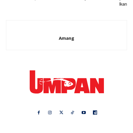
Ikan
Amang
Ikuti kami di:
Ideaktiv
Pa&Ma
Hijabista