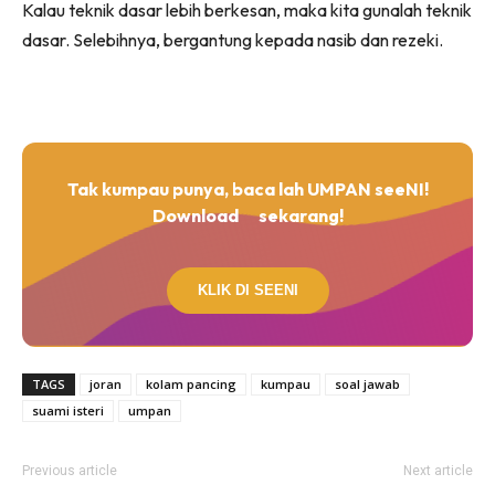
Kalau teknik dasar lebih berkesan, maka kita gunalah teknik
dasar. Selebihnya, bergantung kepada nasib dan rezeki.
Tak kumpau punya, baca lah UMPAN seeNI!
Download
sekarang!
KLIK DI SEENI
TAGS
joran
kolam pancing
kumpau
soal jawab
suami isteri
umpan
Previous article
Next article