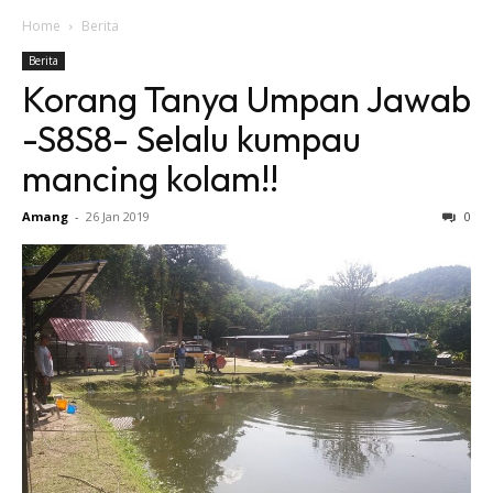
Home
Berita
Berita
Korang Tanya Umpan Jawab
-S8S8- Selalu kumpau
mancing kolam!!
Amang
-
26 Jan 2019
0