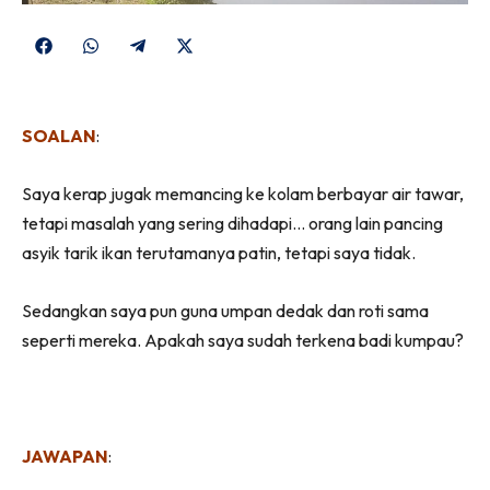
Share
Share
Share
Share
on
on
on
on
Facebook
WhatsApp
Telegram
X
SOALAN
:
(Twitter)
Saya kerap jugak memancing ke kolam berbayar air tawar,
tetapi masalah yang sering dihadapi… orang lain pancing
asyik tarik ikan terutamanya patin, tetapi saya tidak.
Sedangkan saya pun guna umpan dedak dan roti sama
seperti mereka. Apakah saya sudah terkena badi kumpau?
JAWAPAN
: