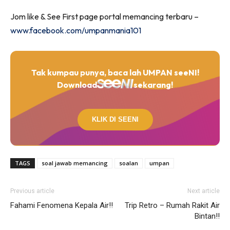
Jom like & See First page portal memancing terbaru –
www.facebook.com/umpanmania101
Tak kumpau punya, baca lah UMPAN seeNI!
Download
sekarang!
KLIK DI SEENI
TAGS
soal jawab memancing
soalan
umpan
Previous article
Next article
Fahami Fenomena Kepala Air!!
Trip Retro – Rumah Rakit Air
Bintan!!