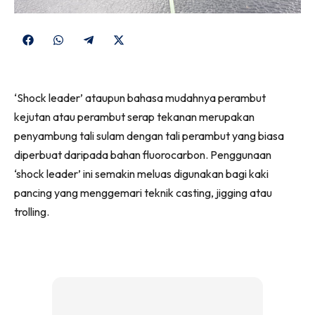
Share
Share
Share
Share
on
on
on
on
Facebook
WhatsApp
Telegram
X
‘Shock leader’ ataupun bahasa mudahnya perambut
(Twitter)
kejutan atau perambut serap tekanan merupakan
penyambung tali sulam dengan tali perambut yang biasa
diperbuat daripada bahan fluorocarbon. Penggunaan
‘shock leader’ ini semakin meluas digunakan bagi kaki
pancing yang menggemari teknik casting, jigging atau
trolling.