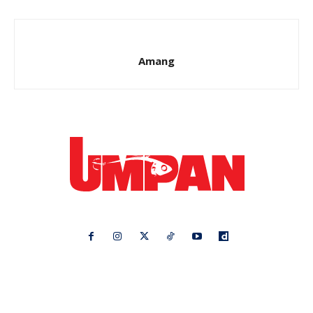
Amang
Ikuti kami di:
Ideaktiv
Pa&Ma
Hijabista
Nona
Maskulin
Kashoorga