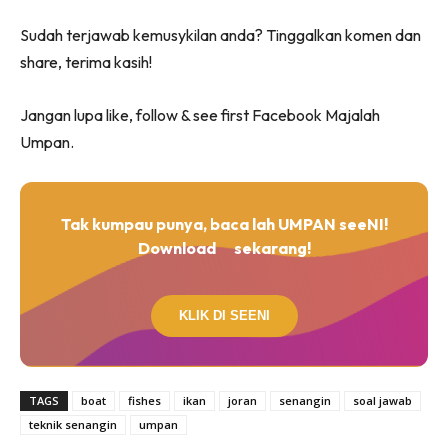
Sudah terjawab kemusykilan anda? Tinggalkan komen dan
share, terima kasih!
Jangan lupa like, follow & see first Facebook Majalah
Umpan.
Tak kumpau punya, baca lah UMPAN seeNI!
Download
sekarang!
KLIK DI SEENI
TAGS
boat
fishes
ikan
joran
senangin
soal jawab
teknik senangin
umpan