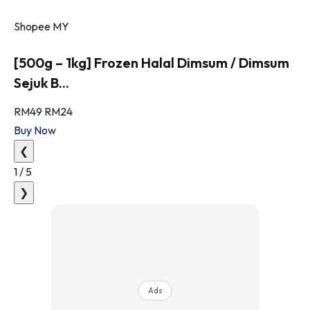
Shopee MY
[500g – 1kg] Frozen Halal Dimsum / Dimsum
Sejuk B...
RM49
RM24
Buy Now
❮
1
/
5
❯
Ads