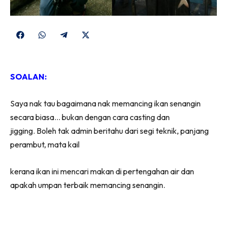
Share
Share
Share
Share
on
on
on
on
Facebook
WhatsApp
Telegram
X
SOALAN:
(Twitter)
Saya nak tau bagaimana nak memancing ikan senangin
secara biasa… bukan dengan cara casting dan
jigging. Boleh tak admin beritahu dari segi teknik, panjang
perambut, mata kail
kerana ikan ini mencari makan di pertengahan air dan
apakah umpan terbaik memancing senangin.