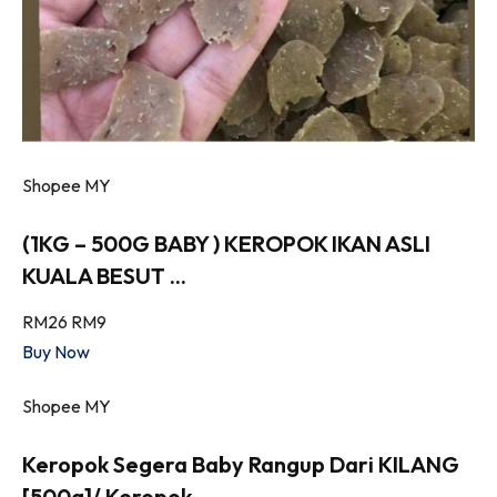
Shopee MY
(1KG – 500G BABY ) KEROPOK IKAN ASLI
KUALA BESUT ...
RM26
RM9
Buy Now
Shopee MY
Keropok Segera Baby Rangup Dari KILANG
[500g]/ Keropok ...