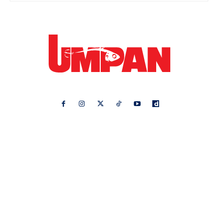
Ikuti kami di:
Ideaktiv
Pa&Ma
Hijabista
Nona
Maskulin
Kashoorga
Mingguan Wanita
Remaja
Vanilla Kismis
Keluarga
Meremang
Libur
Media Hiburan
Impiana
Bintang Kecil
Pesona Pengantin
Rasa
Rapi