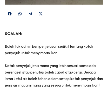
Share
Share
Share
Share
on
on
on
on
Facebook
WhatsApp
Telegram
X
SOALAN:
(Twitter)
Boleh tak admin beri penjelasan sedikit tentang kotak
penyejuk untuk menyimpan ikan.
Kotak penyejuk jenis mana yang lebih sesuai, sama ada
berengsel atau penutup boleh cabut atau cerai. Berapa
lama ketul ais boleh tahan dalam setiap kotak penyejuk dan
jenis ais macam mana yang sesuai untuk menyimpan ikan?