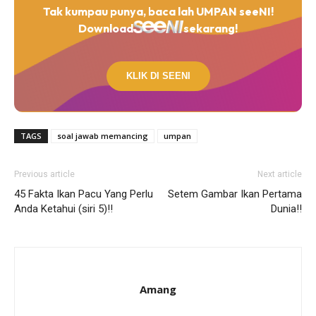
Tak kumpau punya, baca lah UMPAN seeNI!
Download
sekarang!
KLIK DI SEENI
TAGS
soal jawab memancing
umpan
Previous article
Next article
45 Fakta Ikan Pacu Yang Perlu
Setem Gambar Ikan Pertama
Anda Ketahui (siri 5)!!
Dunia!!
Amang