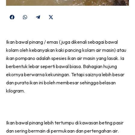
Share
Share
Share
Share
on
on
on
on
Facebook
WhatsApp
Telegram
X
Ikan bawal pinang / emas (juga dikenali sebagai bawal
(Twitter)
kolam oleh kebanyakan kaki pancing kolam air masin) atau
ikan pompano adalah spesies ikan air masin yang lasak. Ia
berbentuk lebar seperti bawal biasa. Bahagian hujung
ekornya berwarna kekuningan. Tetapi saiznya lebih besar
dan purata ikan ini boleh membesar sehingga belasan
kilogram.
Ikan bawal pinang lebih tertumpu di kawasan beting pasir
dan sering bermain di permukaan dan pertengahan air.