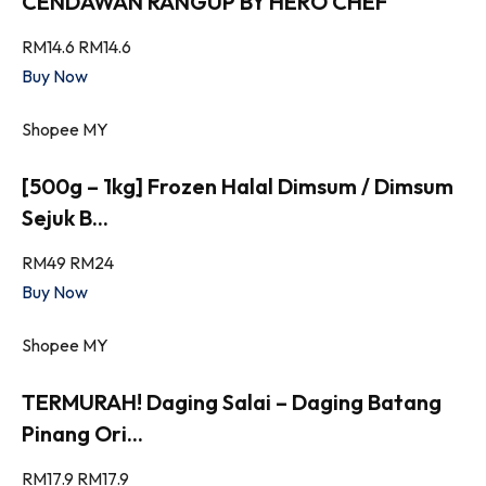
CENDAWAN RANGUP BY HERO CHEF
RM14.6
RM14.6
Buy Now
Shopee MY
[500g – 1kg] Frozen Halal Dimsum / Dimsum
Sejuk B...
RM49
RM24
Buy Now
Shopee MY
TERMURAH! Daging Salai – Daging Batang
Pinang Ori...
RM17.9
RM17.9