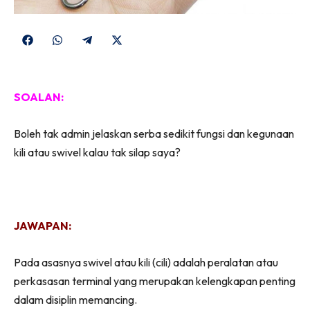
Share
Share
Share
Share
on
on
on
on
Facebook
WhatsApp
Telegram
X
SOALAN:
(Twitter)
Boleh tak admin jelaskan serba sedikit fungsi dan kegunaan
kili atau swivel kalau tak silap saya?
JAWAPAN:
Pada asasnya swivel atau kili (cili) adalah peralatan atau
perkasasan terminal yang merupakan kelengkapan penting
dalam disiplin memancing.