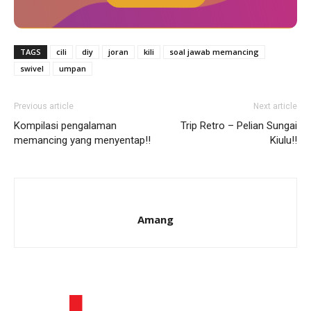
TAGS
cili
diy
joran
kili
soal jawab memancing
swivel
umpan
Previous article
Next article
Kompilasi pengalaman
Trip Retro – Pelian Sungai
memancing yang menyentap!!
Kiulu!!
Amang