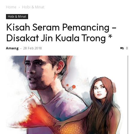
Home
Hobi & Minat
Hobi & Minat
Kisah Seram Pemancing –
Disakat Jin Kuala Trong *
Amang
-
28 Feb 2018
0