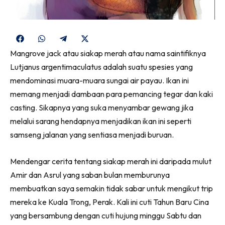
Share
Share
Share
Share
on
on
on
on
Mangrove jack atau siakap merah atau nama saintifiknya
Facebook
WhatsApp
Telegram
X
Lutjanus argentimaculatus adalah suatu spesies yang
(Twitter)
mendominasi muara-muara sungai air payau. Ikan ini
memang menjadi dambaan para pemancing tegar dan kaki
casting. Sikapnya yang suka menyambar gewang jika
melalui sarang hendapnya menjadikan ikan ini seperti
samseng jalanan yang sentiasa menjadi buruan.
Mendengar cerita tentang siakap merah ini daripada mulut
Amir dan Asrul yang saban bulan memburunya
membuatkan saya semakin tidak sabar untuk mengikut trip
mereka ke Kuala Trong, Perak. Kali ini cuti Tahun Baru Cina
yang bersambung dengan cuti hujung minggu Sabtu dan