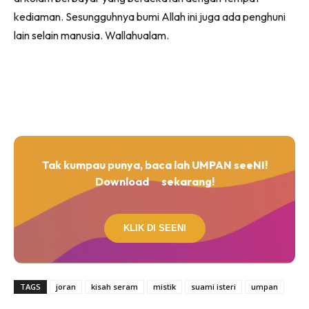
kediaman. Sesungguhnya bumi Allah ini juga ada penghuni
lain selain manusia. Wallahualam.
Tak kumpau punya, baca lah UMPAN seeNI!
Download
sekarang!
KLIK DI SEENI
TAGS
joran
kisah seram
mistik
suami isteri
umpan