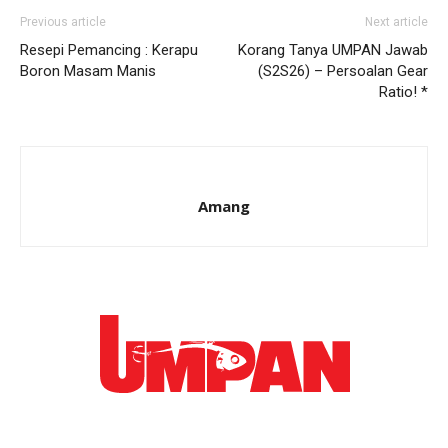
Previous article
Next article
Resepi Pemancing : Kerapu
Korang Tanya UMPAN Jawab
Boron Masam Manis
(S2S26) – Persoalan Gear
Ratio! *
Amang
Ikuti kami di: