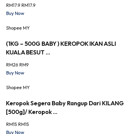
RM17.9
RM17.9
Buy Now
Shopee MY
(1KG – 500G BABY ) KEROPOK IKAN ASLI
KUALA BESUT ...
RM26
RM9
Buy Now
Shopee MY
Keropok Segera Baby Rangup Dari KILANG
[500g]/ Keropok ...
RM15
RM15
Buy Now