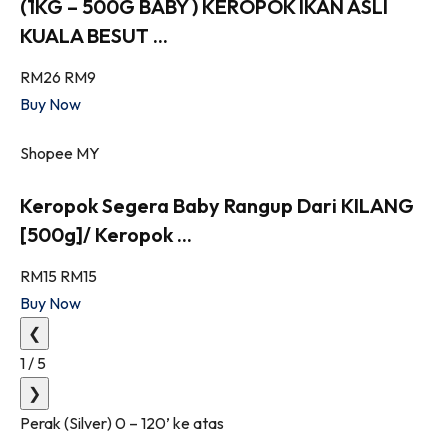
(1KG – 500G BABY ) KEROPOK IKAN ASLI
KUALA BESUT ...
RM26
RM9
Buy Now
Shopee MY
Keropok Segera Baby Rangup Dari KILANG
[500g]/ Keropok ...
RM15
RM15
Buy Now
❮
1
/
5
❯
Perak (Silver) 0 – 120’ ke atas