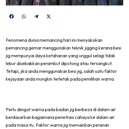
Share
Share
Share
Share
on
on
on
on
Facebook
WhatsApp
Telegram
X
Fenomena dunia memancing hari ini menyaksikan
(Twitter)
pemancing gemar menggunakan teknik jigging kerana besi
jig mempunyai daya ketahanan yang unggul selagi tidak
lebur disebabkan perambut dipotong atau tersangkut.
Tetapi, jika anda menggunakan besi jig, salah satu faktor
kejayaan anda mungkin terletak pada pemilihan warna.
Perlu diingat warna pada badan jig berbeza di dalam air
berdasarkan bagaimana penetrasi cahaya ke dalam air
pada masa itu. Faktor warna jig memainkan peranan