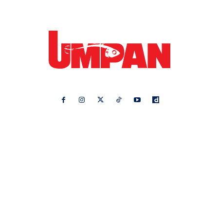
Ikuti kami di:
Ideaktiv
Pa&Ma
Hijabista
Nona
Maskulin
Kashoorga
Mingguan Wanita
Remaja
Vanilla Kismis
Keluarga
Meremang
Libur
Media Hiburan
Impiana
Bintang Kecil
Pesona Pengantin
Rasa
Rapi