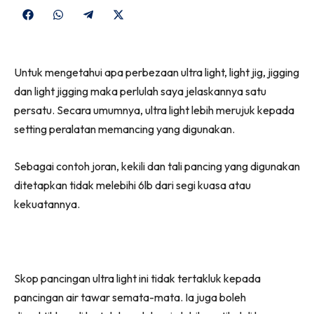
Share
Share
Share
Share
on
on
on
on
Facebook
WhatsApp
Telegram
X
Untuk mengetahui apa perbezaan ultra light, light jig, jigging
(Twitter)
dan light jigging maka perlulah saya jelaskannya satu
persatu. Secara umumnya, ultra light lebih merujuk kepada
setting peralatan memancing yang digunakan.
Sebagai contoh joran, kekili dan tali pancing yang digunakan
ditetapkan tidak melebihi 6lb dari segi kuasa atau
kekuatannya.
Skop pancingan ultra light ini tidak tertakluk kepada
pancingan air tawar semata-mata. Ia juga boleh