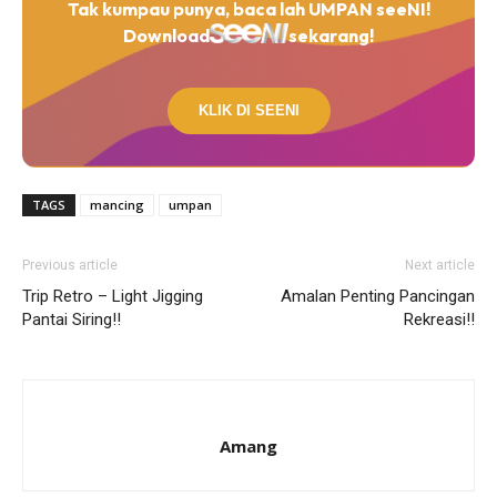
Tak kumpau punya, baca lah UMPAN seeNI!
Download
sekarang!
KLIK DI SEENI
TAGS
mancing
umpan
Previous article
Next article
Trip Retro – Light Jigging
Amalan Penting Pancingan
Pantai Siring!!
Rekreasi!!
Amang