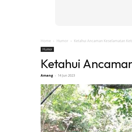
Home
Humor
Ketahui Ancaman Keselamatan Ket
Humor
Ketahui Ancaman
Amang
-
14 Jun 2023