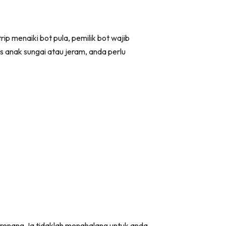
p menaiki bot pula, pemilik bot wajib
 anak sungai atau jeram, anda perlu
renang, Ia tidaklah menghalang untuk anda