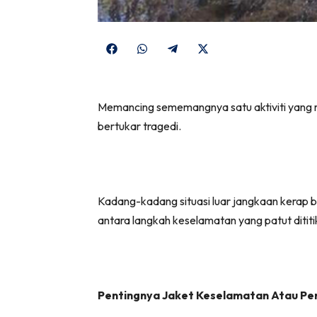
Share
Share
Share
Share
on
on
on
on
Facebook
WhatsApp
Telegram
X
Memancing sememangnya satu aktiviti yang men
(Twitter)
bertukar tragedi.
Kadang-kadang situasi luar jangkaan kerap b
antara langkah keselamatan yang patut ditit
Pentingnya Jaket Keselamatan Atau Pers