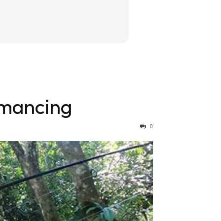
emancing
0