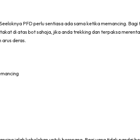
Seeloknya PFD perlu sentiasa ada sama ketika memancing. Bagi tri
at di atas bot sahaja, jika anda trekking dan terpaksa merentas
arus deras.
ncing ialah kebolehan untuk berenang. Bagi yang tidak pandai be