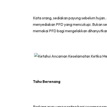
Kata orang, sediakan payung sebelum hujan. 
menyediakan PFD yang mencukupi. Bukan setak
memakai PFD bagi mengelakkan dihanyutkan 
Tahu Berenang
Perkara asas yang penting bagi seorang pema