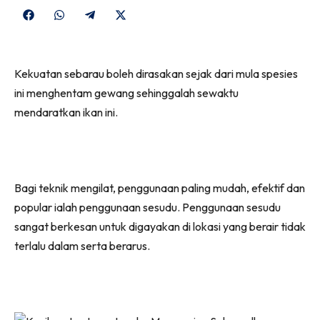
Share
Share
Share
Share
on
on
on
on
Facebook
WhatsApp
Telegram
X
Kekuatan sebarau boleh dirasakan sejak dari mula spesies
(Twitter)
ini menghentam gewang sehinggalah sewaktu
mendaratkan ikan ini.
Bagi teknik mengilat, penggunaan paling mudah, efektif dan
popular ialah penggunaan sesudu. Penggunaan sesudu
sangat berkesan untuk digayakan di lokasi yang berair tidak
terlalu dalam serta berarus.