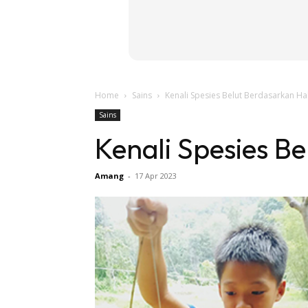
Home
Sains
Kenali Spesies Belut Berdasarkan Ha
Sains
Kenali Spesies B
Amang
-
17 Apr 2023