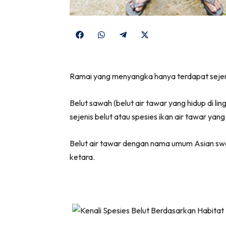
Share
Share
Share
Share
on
on
on
on
Facebook
WhatsApp
Telegram
X
Ramai yang menyangka hanya terdapat sejenis
(Twitter)
Belut sawah (belut air tawar yang hidup di l
sejenis belut atau spesies ikan air tawar ya
Belut air tawar dengan nama umum Asian swa
ketara.