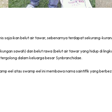
 saja ikan belut air tawar, sebenarnya terdapat sekurang-kuran
ingkungan sawah) dan belut rawa (belut air tawar yang hidup di li
ng tergolong dalam keluarga besar Synbranchidae.
mp eel atau swamp eel ini membawa nama saintifik yang berbez