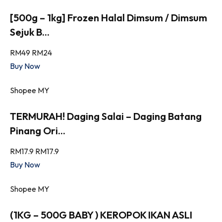
[500g – 1kg] Frozen Halal Dimsum / Dimsum
Sejuk B...
RM49
RM24
Buy Now
Shopee MY
TERMURAH! Daging Salai – Daging Batang
Pinang Ori...
RM17.9
RM17.9
Buy Now
Shopee MY
(1KG – 500G BABY ) KEROPOK IKAN ASLI