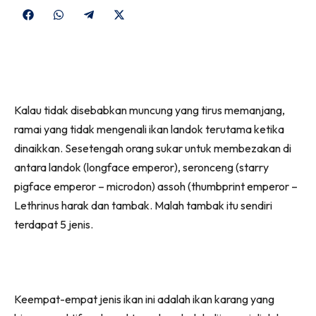
Share
Share
Share
Share
on
on
on
on
Facebook
WhatsApp
Telegram
X
(Twitter)
Kalau tidak disebabkan muncung yang tirus memanjang,
ramai yang tidak mengenali ikan landok terutama ketika
dinaikkan. Sesetengah orang sukar untuk membezakan di
antara landok (longface emperor), seronceng (starry
pigface emperor – microdon) assoh (thumbprint emperor –
Lethrinus harak dan tambak. Malah tambak itu sendiri
terdapat 5 jenis.
Keempat-empat jenis ikan ini adalah ikan karang yang