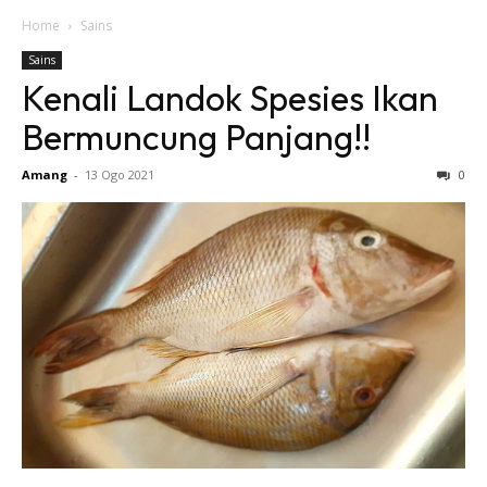
Home
Sains
Sains
Kenali Landok Spesies Ikan
Bermuncung Panjang!!
Amang
-
13 Ogo 2021
0