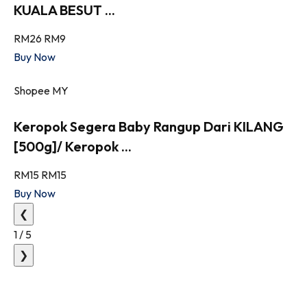
KUALA BESUT ...
RM26
RM9
Buy Now
Shopee MY
Keropok Segera Baby Rangup Dari KILANG
[500g]/ Keropok ...
RM15
RM15
Buy Now
❮
1
/
5
❯