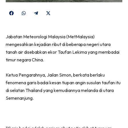
Share
Share
Share
Share
on
on
on
on
Facebook
WhatsApp
Telegram
X
Jabatan Meteorologi Malaysia (MetMalaysia)
(Twitter)
mengesahkan kejadian ribut di beberapa negeri utara
tanah air disebabkan ekor Taufan Lekima yang membadai
timur negara China.
Ketua Pengarahnya, Jailan Simon, berkata berlaku
fenomena garis badai kesan tiupan angin susulan taufan itu
di selatan Thailand yang kemudiannya melanda di utara
Semenanjung.