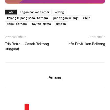
TAGS
bagan nahkoda omar
kelong
kelong kupang sabak bernam
pancingan kelong
ribut
sabak bernam
taufan lekima
umpan
Previous article
Next article
Trip Retro – Gasak Belitong
Info Profil Ikan Belitong
Dungun!!
Amang