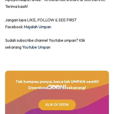
Terima kasih!
Jangan lupa LIKE, FOLLOW & SEE FIRST
Facebook
Majalah Umpan
Sudah subscribe channel Youtube umpan? Klik
sekarang
Youtube Umpan
Tak kumpau punya, baca lah UMPAN seeNI!
Download
sekarang!
KLIK DI SEENI