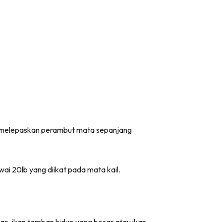
ya melepaskan perambut mata sepanjang
i 20lb yang diikat pada mata kail.
gan, ikan tamban hidup yang besar atau ikan