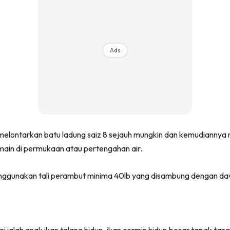
Ads
ara melontarkan batu ladung saiz 8 sejauh mungkin dan kemudiann
main di permukaan atau pertengahan air.
gunakan tali perambut minima 40lb yang disambung dengan dawa
 ialah anak ikan talang hidup, ikan cermin hidup besar tapak tan