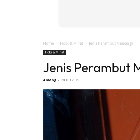
Home
Hobi & Minat
Jenis Perambut Mancing!!
Hobi & Minat
Jenis Perambut 
Amang
-
28 Dis 2019