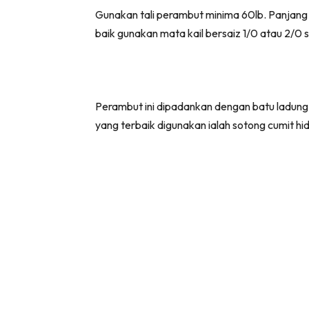
Gunakan tali perambut minima 60lb. Panjang 
baik gunakan mata kail bersaiz 1/0 atau 2/0 
Perambut ini dipadankan dengan batu ladung 
yang terbaik digunakan ialah sotong cumit hi