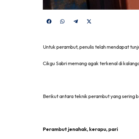
Share
Share
Share
Share
on
on
on
on
Facebook
WhatsApp
Telegram
X
Untuk perambut, penulis telah mendapat tunj
(Twitter)
Cikgu Sabri memang agak terkenal di kalanga
Berikut antara teknik perambut yang sering 
Perambut jenahak, kerapu, pari