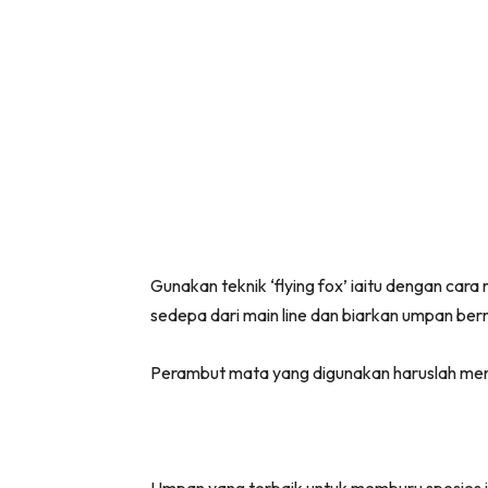
Gunakan teknik ‘flying fox’ iaitu dengan c
sedepa dari main line dan biarkan umpan ber
Perambut mata yang digunakan haruslah meng
Umpan yang terbaik untuk memburu spesies ini