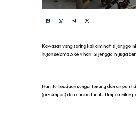
Share
Share
Share
Share
on
on
on
on
Facebook
WhatsApp
Telegram
X
Kawasan yang sering kali diminati si jenggo 
(Twitter)
hujan selama 3 ke 4 hari. Si jenggo ini juga b
Hari itu keadaan sungai tenang dan air pu
(perumpun) dan cacing tanah. Umpan inilah pal