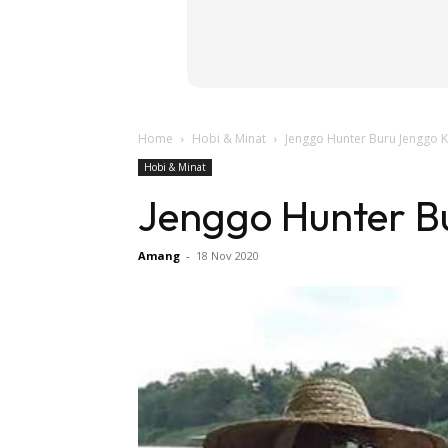
Home
Hobi & Minat
Jenggo Hunter Buru Jenggo K
Hobi & Minat
Jenggo Hunter B
Amang
-
18 Nov 2020