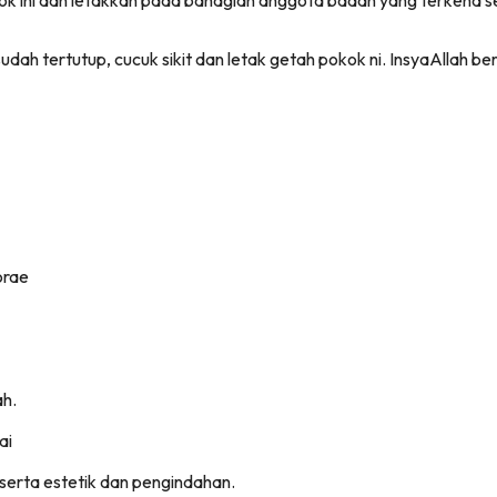
k ini dan letakkan pada bahagian anggota badan yang terkena se
dah tertutup, cucuk sikit dan letak getah pokok ni. InsyaAllah be
orae
ah.
ai
serta estetik dan pengindahan.