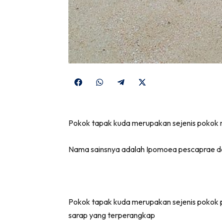
Share
Share
Share
Share
on
on
on
on
Facebook
WhatsApp
Telegram
X
Pokok tapak kuda merupakan sejenis pokok m
(Twitter)
Nama sainsnya adalah Ipomoea pescaprae dal
Pokok tapak kuda merupakan sejenis pokok 
sarap yang terperangkap