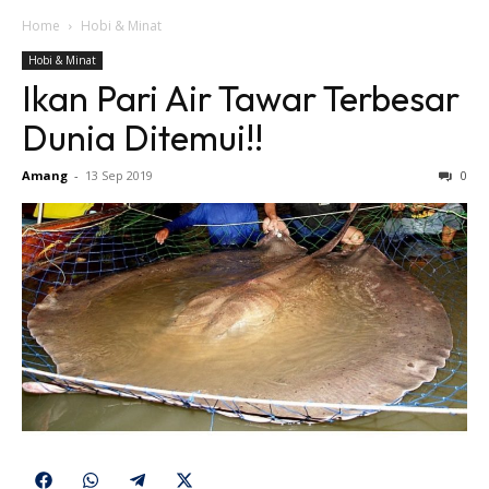
Home
Hobi & Minat
Hobi & Minat
Ikan Pari Air Tawar Terbesar
Dunia Ditemui!!
Amang
-
13 Sep 2019
0
Share
Share
Share
Share