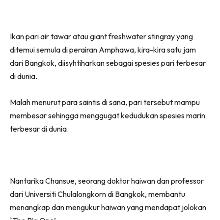
on
on
on
on
Facebook
WhatsApp
Telegram
X
Ikan pari air tawar atau giant freshwater stingray yang
(Twitter)
ditemui semula di perairan Amphawa, kira-kira satu jam
dari Bangkok, diisyhtiharkan sebagai spesies pari terbesar
di dunia.
Malah menurut para saintis di sana, pari tersebut mampu
membesar sehingga menggugat kedudukan spesies marin
terbesar di dunia.
Nantarika Chansue, seorang doktor haiwan dan professor
dari Universiti Chulalongkorn di Bangkok, membantu
menangkap dan mengukur haiwan yang mendapat jolokan