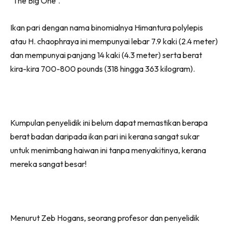
`The Big One’.
Ikan pari dengan nama binomialnya Himantura polylepis
atau H. chaophraya ini mempunyai lebar 7.9 kaki (2.4 meter)
dan mempunyai panjang 14 kaki (4.3 meter) serta berat
kira-kira 700-800 pounds (318 hingga 363 kilogram).
Kumpulan penyelidik ini belum dapat memastikan berapa
berat badan daripada ikan pari ini kerana sangat sukar
untuk menimbang haiwan ini tanpa menyakitinya, kerana
mereka sangat besar!
Menurut Zeb Hogans, seorang profesor dan penyelidik