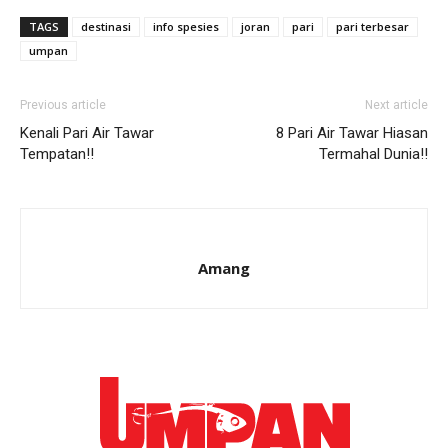
TAGS
destinasi
info spesies
joran
pari
pari terbesar
umpan
Previous article
Next article
Kenali Pari Air Tawar
8 Pari Air Tawar Hiasan
Tempatan!!
Termahal Dunia!!
Amang