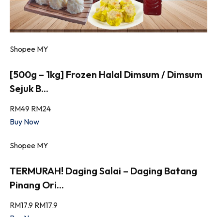
Shopee MY
[500g – 1kg] Frozen Halal Dimsum / Dimsum
Sejuk B...
RM49
RM24
Buy Now
Shopee MY
TERMURAH! Daging Salai – Daging Batang
Pinang Ori...
RM17.9
RM17.9