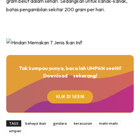
gram belut dalam sehari. Sedangkan untuk kanak-kanak,
batas pengambilan sekitar 200 gram per hari.
Tak kumpau punya, baca lah UMPAN seeNI!
Download
sekarang!
KLIK DI SEENI
TAGS
bahaya ikan
gindara
keracunan
mahi-mahi
umpan