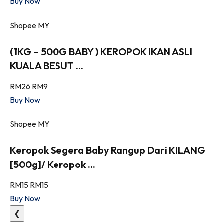
Buy Now
Shopee MY
(1KG – 500G BABY ) KEROPOK IKAN ASLI
KUALA BESUT ...
RM26
RM9
Buy Now
Shopee MY
Keropok Segera Baby Rangup Dari KILANG
[500g]/ Keropok ...
RM15
RM15
Buy Now
❮