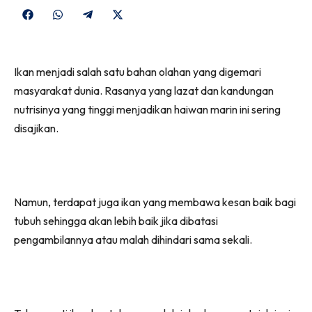
Share
Share
Share
Share
on
on
on
on
Facebook
WhatsApp
Telegram
X
Ikan menjadi salah satu bahan olahan yang digemari
(Twitter)
masyarakat dunia. Rasanya yang lazat dan kandungan
nutrisinya yang tinggi menjadikan haiwan marin ini sering
disajikan.
Namun, terdapat juga ikan yang membawa kesan baik bagi
tubuh sehingga akan lebih baik jika dibatasi
pengambilannya atau malah dihindari sama sekali.