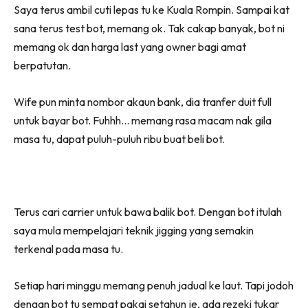
Saya terus ambil cuti lepas tu ke Kuala Rompin. Sampai kat
sana terus test bot, memang ok. Tak cakap banyak, bot ni
memang ok dan harga last yang owner bagi amat
berpatutan.
Wife pun minta nombor akaun bank, dia tranfer duit full
untuk bayar bot. Fuhhh… memang rasa macam nak gila
masa tu, dapat puluh-puluh ribu buat beli bot.
Terus cari carrier untuk bawa balik bot. Dengan bot itulah
saya mula mempelajari teknik jigging yang semakin
terkenal pada masa tu.
Setiap hari minggu memang penuh jadual ke laut. Tapi jodoh
dengan bot tu sempat pakai setahun je, ada rezeki tukar