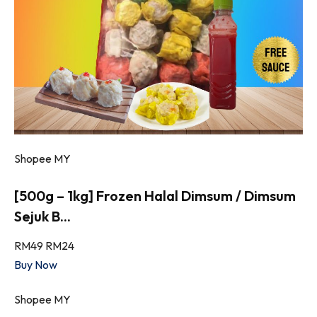
Shopee MY
[500g – 1kg] Frozen Halal Dimsum / Dimsum
Sejuk B...
RM49
RM24
Buy Now
Shopee MY