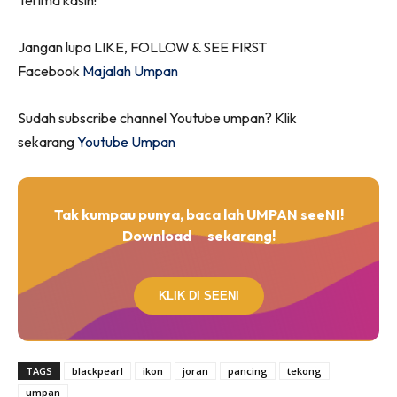
Jangan lupa LIKE, FOLLOW & SEE FIRST
Facebook
Majalah Umpan
Sudah subscribe channel Youtube umpan? Klik
sekarang
Youtube Umpan
Tak kumpau punya, baca lah UMPAN seeNI!
Download
sekarang!
KLIK DI SEENI
TAGS
blackpearl
ikon
joran
pancing
tekong
umpan