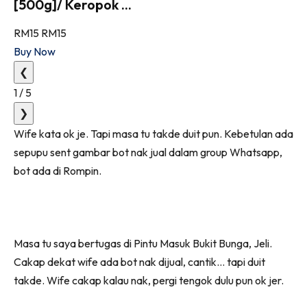
[500g]/ Keropok ...
RM15
RM15
Buy Now
❮
1
/
5
❯
Wife kata ok je. Tapi masa tu takde duit pun. Kebetulan ada
sepupu sent gambar bot nak jual dalam group Whatsapp,
bot ada di Rompin.
Masa tu saya bertugas di Pintu Masuk Bukit Bunga, Jeli.
Cakap dekat wife ada bot nak dijual, cantik… tapi duit
takde. Wife cakap kalau nak, pergi tengok dulu pun ok jer.