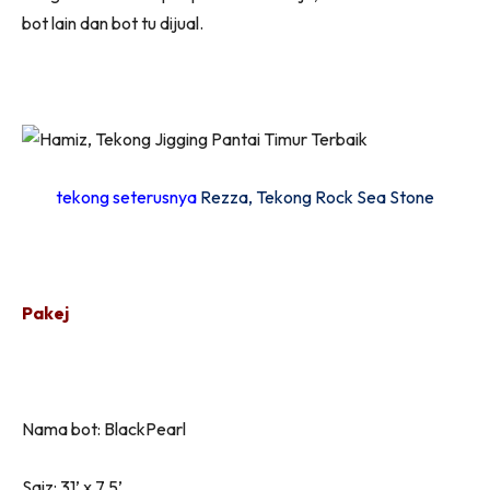
bot lain dan bot tu dijual.
tekong seterusnya
Rezza, Tekong Rock Sea Stone
Pakej
Nama bot: BlackPearl
Saiz: 31’ x 7.5’