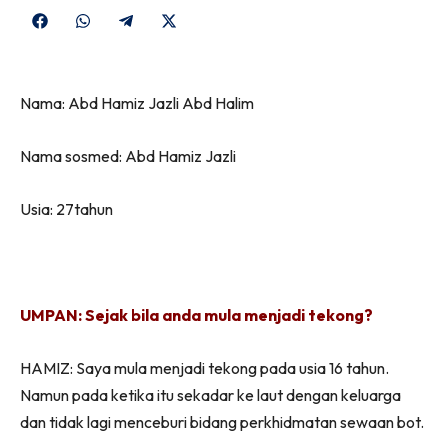
Share
Share
Share
Share
on
on
on
on
Facebook
WhatsApp
Telegram
X
Nama: Abd Hamiz Jazli Abd Halim
(Twitter)
Nama sosmed: Abd Hamiz Jazli
Usia: 27tahun
UMPAN: Sejak bila anda mula menjadi tekong?
HAMIZ: Saya mula menjadi tekong pada usia 16 tahun.
Namun pada ketika itu sekadar ke laut dengan keluarga
dan tidak lagi menceburi bidang perkhidmatan sewaan bot.