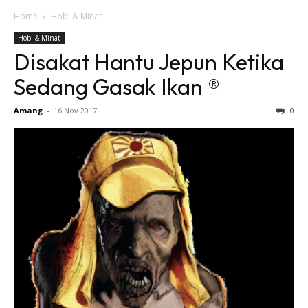
Home
Hobi & Minat
Hobi & Minat
Disakat Hantu Jepun Ketika
Sedang Gasak Ikan ®
Amang
-
16 Nov 2017
0