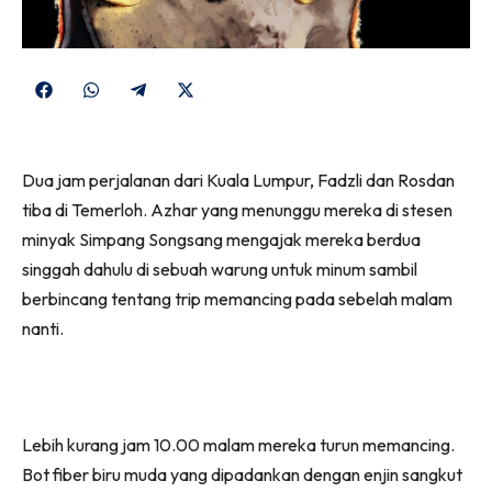
Share
Share
Share
Share
on
on
on
on
Facebook
WhatsApp
Telegram
X
Dua jam perjalanan dari Kuala Lumpur, Fadzli dan Rosdan
(Twitter)
tiba di Temerloh. Azhar yang menunggu mereka di stesen
minyak Simpang Songsang mengajak mereka berdua
singgah dahulu di sebuah warung untuk minum sambil
berbincang tentang trip memancing pada sebelah malam
nanti.
Lebih kurang jam 10.00 malam mereka turun memancing.
Bot fiber biru muda yang dipadankan dengan enjin sangkut