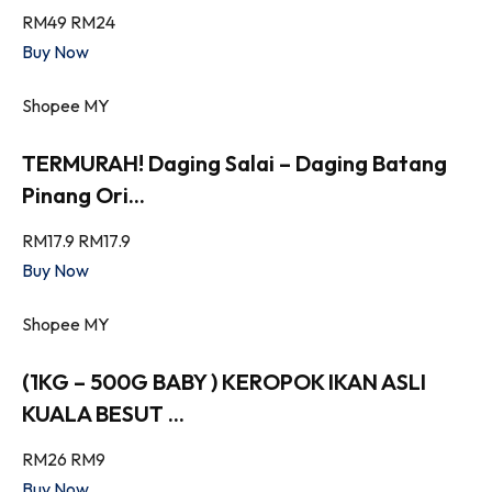
RM49
RM24
Buy Now
Shopee MY
TERMURAH! Daging Salai – Daging Batang
Pinang Ori...
RM17.9
RM17.9
Buy Now
Shopee MY
(1KG – 500G BABY ) KEROPOK IKAN ASLI
KUALA BESUT ...
RM26
RM9
Buy Now