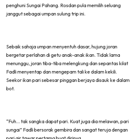
penghuni Sungai Pahang. Rosdan pula memilih seluang
janggut sebagai umpan sulung trip ini.
Sebaik sahaja umpan menyentuh dasar, hujung joran
bergetar perlahan di getu anak-anak ikan. Tidak lama
menunggu, joran tiba-tiba melengkung dan sepantas kilat
Fadli menyentap dan mengepam tali ke dalam kekili.
Seekor ikan pari sebesar pinggan berjaya disauk ke dalam
bot.
“Fuh… tak sangka dapat pari. Kuat juga dia melawan, pari
sungai” Fadli bersorak gembira dan sangat teruja dengan
pari air tawar pertama buat dirinya.