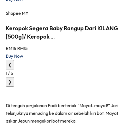
Shopee MY
Keropok Segera Baby Rangup Dari KILANG
[500g]/ Keropok ...
RM15
RM15
Buy Now
❮
1
/
5
❯
Di tengah perjalanan Fadli berteriak “Mayat..mayat!” Jari
telunjuknya menuding ke dalam air sebelah kiri bot. Mayat
askar Jepun mengekori bot mereka.