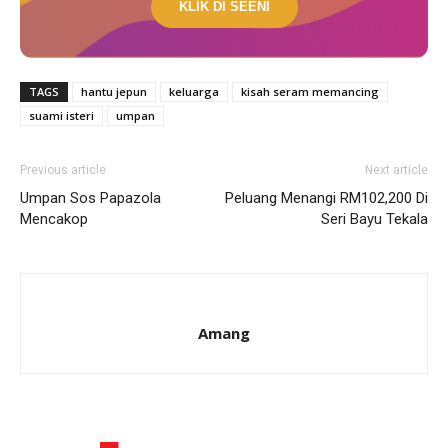
KLIK DI SEENI
TAGS
hantu jepun
keluarga
kisah seram memancing
suami isteri
umpan
Previous article
Next article
Umpan Sos Papazola
Peluang Menangi RM102,200 Di
Mencakop
Seri Bayu Tekala
Amang