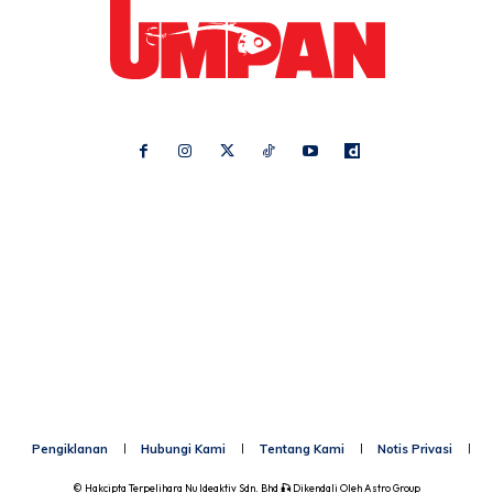
Ikuti kami di:
Ideaktiv
Pa&Ma
Hijabista
Nona
Maskulin
Kashoorga
Mingguan Wanita
Remaja
Vanilla Kismis
Keluarga
Meremang
Libur
Media Hiburan
Impiana
Bintang Kecil
Pesona Pengantin
Rasa
Rapi
Pengiklanan
Hubungi Kami
Tentang Kami
Notis Privasi
P
© Hakcipta Terpelihara
Nu Ideaktiv Sdn. Bhd
🎣
Dikendali Oleh
Astro Group