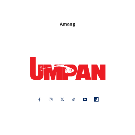
Amang
Ikuti kami di:
Ideaktiv
Pa&Ma
Hijabista
Nona
Maskulin
Kashoorga