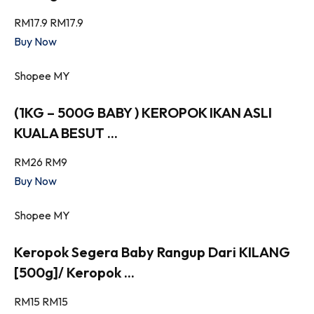
RM17.9
RM17.9
Buy Now
Shopee MY
(1KG – 500G BABY ) KEROPOK IKAN ASLI
KUALA BESUT ...
RM26
RM9
Buy Now
Shopee MY
Keropok Segera Baby Rangup Dari KILANG
[500g]/ Keropok ...
RM15
RM15