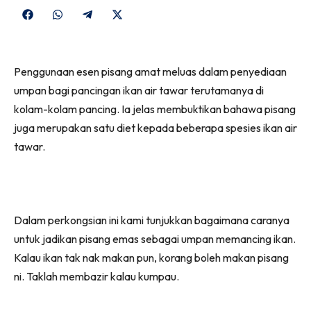
Share
Share
Share
Share
on
on
on
on
Facebook
WhatsApp
Telegram
X
Penggunaan esen pisang amat meluas dalam penyediaan
(Twitter)
umpan bagi pancingan ikan air tawar terutamanya di
kolam-kolam pancing. Ia jelas membuktikan bahawa pisang
juga merupakan satu diet kepada beberapa spesies ikan air
tawar.
Dalam perkongsian ini kami tunjukkan bagaimana caranya
untuk jadikan pisang emas sebagai umpan memancing ikan.
Kalau ikan tak nak makan pun, korang boleh makan pisang
ni. Taklah membazir kalau kumpau.