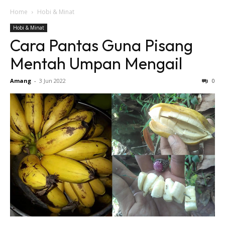
Home
Hobi & Minat
Hobi & Minat
Cara Pantas Guna Pisang
Mentah Umpan Mengail
Amang
-
3 Jun 2022
0