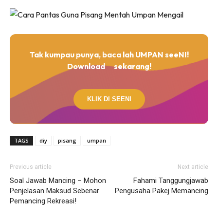
Tak kumpau punya, baca lah UMPAN seeNI!
Download
sekarang!
KLIK DI SEENI
TAGS
diy
pisang
umpan
Previous article
Next article
Soal Jawab Mancing – Mohon
Fahami Tanggungjawab
Penjelasan Maksud Sebenar
Pengusaha Pakej Memancing
Pemancing Rekreasi!