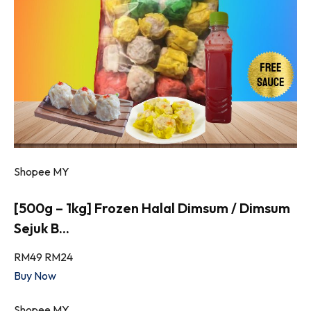
Shopee MY
[500g – 1kg] Frozen Halal Dimsum / Dimsum
Sejuk B...
RM49
RM24
Buy Now
Shopee MY