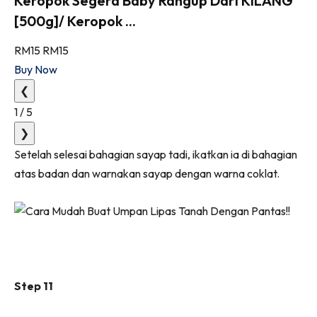
Keropok Segera Baby Rangup Dari KILANG
[500g]/ Keropok ...
RM15
RM15
Buy Now
❮
1
/
5
❯
Setelah selesai bahagian sayap tadi, ikatkan ia di bahagian
atas badan dan warnakan sayap dengan warna coklat.
Step 11