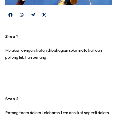
Share
Share
Share
Share
on
on
on
on
Facebook
WhatsApp
Telegram
X
Step 1
(Twitter)
Mulakan dengan ikatan di bahagian suku mata kail dan
potong lebihan benang.
Step 2
Potong foam dalam kelebaran 1 cm dan ikat seperti dalam