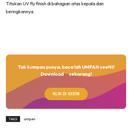
Titiskan UV fly finish di bahagian atas kepala dan
keringkannya.
Tak kumpau punya, baca lah UMPAN seeNI!
Download
sekarang!
KLIK DI SEENI
TAGS
umpan