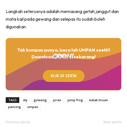
Langkah seterusnya adalah memasang getah janggut dan
mata kail pada gewang dan selepas itu sudah boleh
digunakan.
Tak kumpau punya, baca lah UMPAN seeNI!
Download
sekarang!
KLIK DI SEENI
TAGS
diy
gewang
joran
jump frog
katak tiruan
pancing
umpan
Previous article
Next article