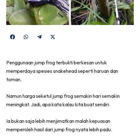
Share
Share
Share
Share
on
on
on
on
Facebook
WhatsApp
Telegram
X
Penggunaan jump frog terbukti berkesan untuk
(Twitter)
memperdaya spesies snakehead seperti haruan dan
toman.
Namun harga seketul jump frog semakin hari semakin
meningkat. Jadi, apa kata kalau kita buat sendiri.
Ia bukan saja lebih menjimatkan malah kepuasan
memperoleh hasil dari jump frog nyata lebih padu.