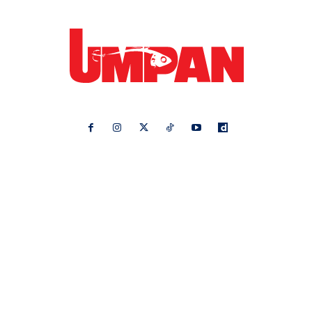
Ikuti kami di:
Ideaktiv
Pa&Ma
Hijabista
Nona
Maskulin
Kashoorga
Mingguan Wanita
Remaja
Vanilla Kismis
Keluarga
Meremang
Libur
Media Hiburan
Impiana
Bintang Kecil
Pesona Pengantin
Rasa
Rapi