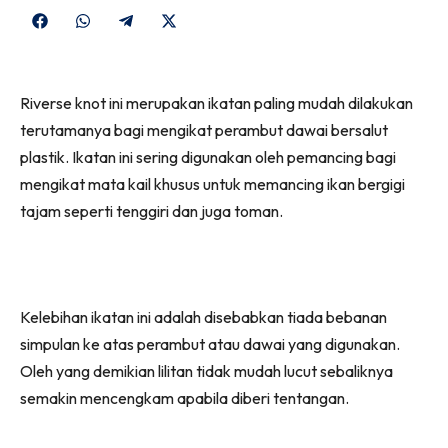
Share
Share
Share
Share
on
on
on
on
Facebook
WhatsApp
Telegram
X
Riverse knot ini merupakan ikatan paling mudah dilakukan
(Twitter)
terutamanya bagi mengikat perambut dawai bersalut
plastik. Ikatan ini sering digunakan oleh pemancing bagi
mengikat mata kail khusus untuk memancing ikan bergigi
tajam seperti tenggiri dan juga toman.
Kelebihan ikatan ini adalah disebabkan tiada bebanan
simpulan ke atas perambut atau dawai yang digunakan.
Oleh yang demikian lilitan tidak mudah lucut sebaliknya
semakin mencengkam apabila diberi tentangan.