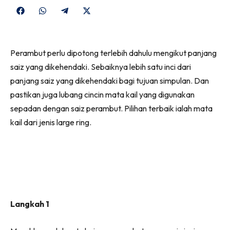
Share
Share
Share
Share
on
on
on
on
Facebook
WhatsApp
Telegram
X
Perambut perlu dipotong terlebih dahulu mengikut panjang
(Twitter)
saiz yang dikehendaki. Sebaiknya lebih satu inci dari
panjang saiz yang dikehendaki bagi tujuan simpulan. Dan
pastikan juga lubang cincin mata kail yang digunakan
sepadan dengan saiz perambut. Pilihan terbaik ialah mata
kail dari jenis large ring.
Langkah 1