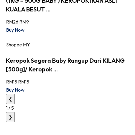
(1KG – 500G BABY ) KEROPOK IKAN ASLI
KUALA BESUT ...
RM26
RM9
Buy Now
Shopee MY
Keropok Segera Baby Rangup Dari KILANG
[500g]/ Keropok ...
RM15
RM15
Buy Now
❮
1
/
5
❯