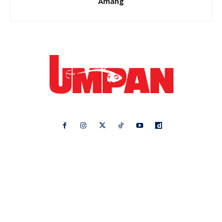
Amang
Ikuti kami di:
Ideaktiv
Pa&Ma
Hijabista
Nona
Maskulin
Kashoorga
Mingguan Wanita
Remaja
Vanilla Kismis
Keluarga
Meremang
Libur
Media Hiburan
Impiana
Bintang Kecil