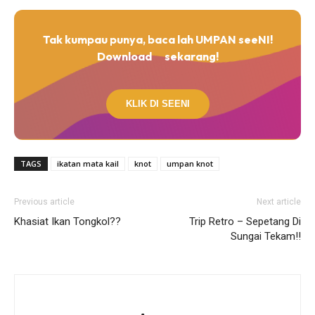
Tak kumpau punya, baca lah UMPAN seeNI!
Download
sekarang!
KLIK DI SEENI
TAGS
ikatan mata kail
knot
umpan knot
Previous article
Next article
Khasiat Ikan Tongkol??
Trip Retro – Sepetang Di
Sungai Tekam!!