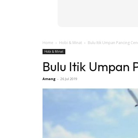
Home
Hobi & Minat
Bulu Itik Umpan Pancing Cenc
Hobi & Minat
Bulu Itik Umpan 
Amang
-
26 Jul 2019