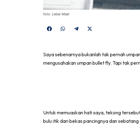
foto: Lebai Mael
Share
Share
Share
Share
on
on
on
on
Facebook
WhatsApp
Telegram
X
Saya sebenarnya bukanlah tak pernah umpan t
(Twitter)
mengusahakan umpan bullet fly. Tapi tak pern
Untuk memuaskan hati saya, tekong tersebut
bulu itik dari bekas pancingnya dan sebatang 