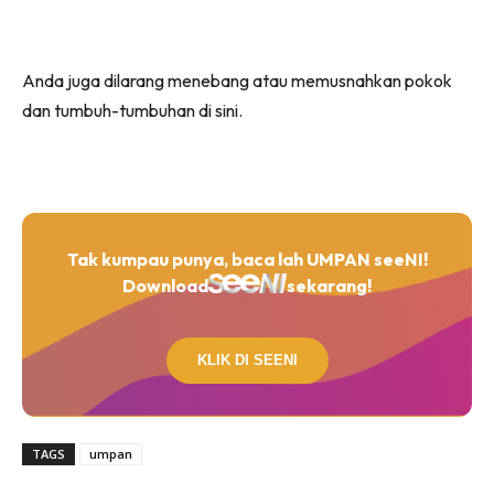
Anda juga dilarang menebang atau memusnahkan pokok
dan tumbuh-tumbuhan di sini.
Tak kumpau punya, baca lah UMPAN seeNI!
Download
sekarang!
KLIK DI SEENI
TAGS
umpan