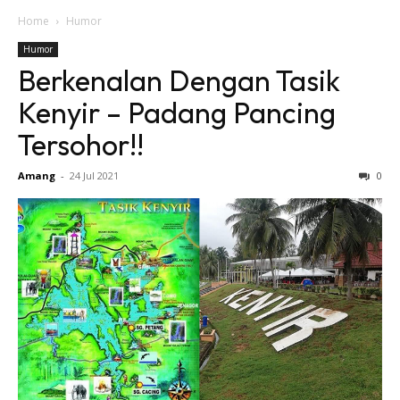
Home
Humor
Humor
Berkenalan Dengan Tasik
Kenyir – Padang Pancing
Tersohor!!
Amang
-
24 Jul 2021
0