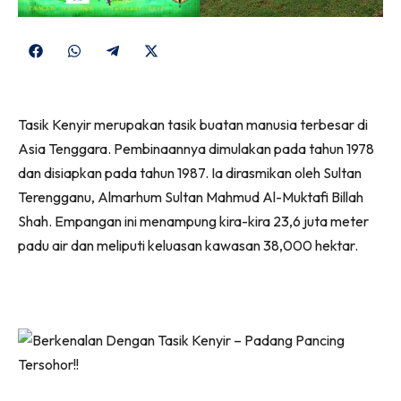
Share
Share
Share
Share
on
on
on
on
Facebook
WhatsApp
Telegram
X
Tasik Kenyir merupakan tasik buatan manusia terbesar di
(Twitter)
Asia Tenggara. Pembinaannya dimulakan pada tahun 1978
dan disiapkan pada tahun 1987. Ia dirasmikan oleh Sultan
Terengganu, Almarhum Sultan Mahmud Al-Muktafi Billah
Shah. Empangan ini menampung kira-kira 23,6 juta meter
padu air dan meliputi keluasan kawasan 38,000 hektar.