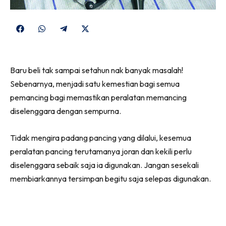
Share
Share
Share
Share
on
on
on
on
Facebook
WhatsApp
Telegram
X
Baru beli tak sampai setahun nak banyak masalah!
(Twitter)
Sebenarnya, menjadi satu kemestian bagi semua
pemancing bagi memastikan peralatan memancing
diselenggara dengan sempurna.
Tidak mengira padang pancing yang dilalui, kesemua
peralatan pancing terutamanya joran dan kekili perlu
diselenggara sebaik saja ia digunakan. Jangan sesekali
membiarkannya tersimpan begitu saja selepas digunakan.