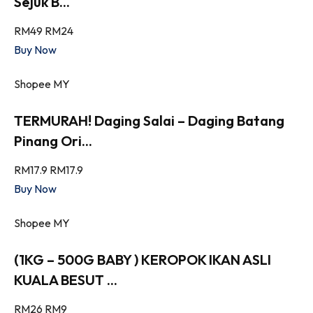
Sejuk B...
RM49
RM24
Buy Now
Shopee MY
TERMURAH! Daging Salai – Daging Batang
Pinang Ori...
RM17.9
RM17.9
Buy Now
Shopee MY
(1KG – 500G BABY ) KEROPOK IKAN ASLI
KUALA BESUT ...
RM26
RM9