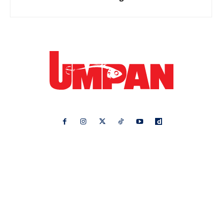
Ikuti kami di:
Ideaktiv
Pa&Ma
Hijabista
Nona
Maskulin
Kashoorga
Mingguan Wanita
Remaja
Vanilla Kismis
Keluarga
Meremang
Libur
Media Hiburan
Impiana
Bintang Kecil