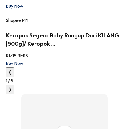
Buy Now
Shopee MY
Keropok Segera Baby Rangup Dari KILANG
[500g]/ Keropok ...
RM15
RM15
Buy Now
❮
1
/
5
❯