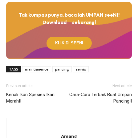
Tak kumpau punya, baca lah UMPAN seeNI!
Download
sekarang!
KLIK DI SEENI
TAGS
maintianence
pancing
servis
Previous article
Next article
Kenali Ikan Spesies Ikan
Cara-Cara Terbaik Buat Umpan
Merah!!
Pancing!!
Amang