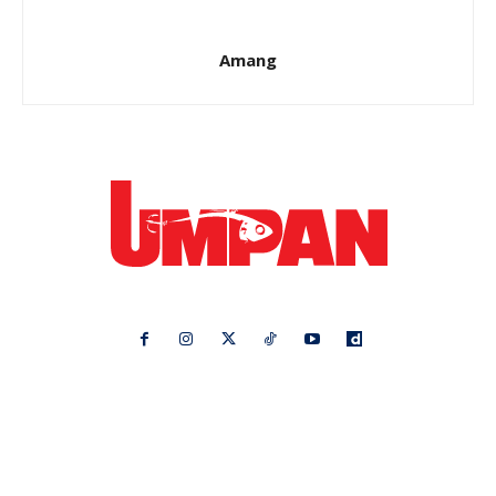
Amang
Ikuti kami di:
Ideaktiv
Pa&Ma
Hijabista
Nona
Maskulin
Kashoorga
Mingguan Wanita
Remaja
Vanilla Kismis