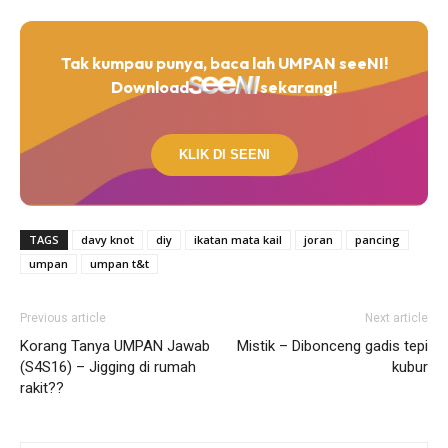
Tak kumpau punya, baca lah UMPAN seeNI!
Download
sekarang!
KLIK DI SEENI
TAGS
davy knot
diy
ikatan mata kail
joran
pancing
umpan
umpan t&t
Previous article
Next article
Korang Tanya UMPAN Jawab
Mistik – Dibonceng gadis tepi
(S4S16) – Jigging di rumah
kubur
rakit??