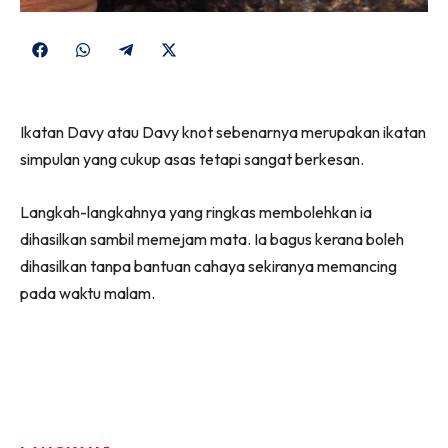
Share
Share
Share
Share
on
on
on
on
Facebook
WhatsApp
Telegram
X
Ikatan Davy atau Davy knot sebenarnya merupakan ikatan
(Twitter)
simpulan yang cukup asas tetapi sangat berkesan.
Langkah-langkahnya yang ringkas membolehkan ia
dihasilkan sambil memejam mata. Ia bagus kerana boleh
dihasilkan tanpa bantuan cahaya sekiranya memancing
pada waktu malam.