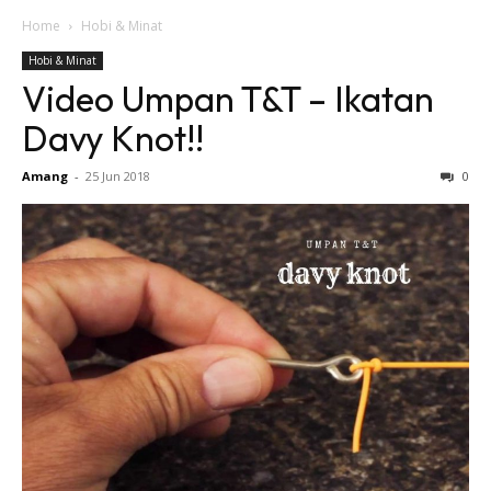
Home
Hobi & Minat
Hobi & Minat
Video Umpan T&T – Ikatan
Davy Knot!!
Amang
-
25 Jun 2018
0