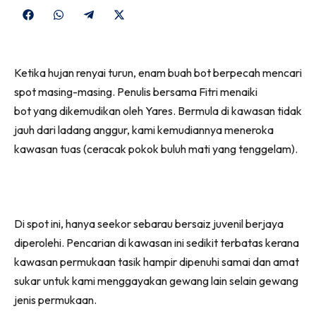
Share
Share
Share
Share
on
on
on
on
Facebook
WhatsApp
Telegram
X
Ketika hujan renyai turun, enam buah bot berpecah mencari
(Twitter)
spot masing-masing. Penulis bersama Fitri menaiki
bot yang dikemudikan oleh Yares. Bermula di kawasan tidak
jauh dari ladang anggur, kami kemudiannya meneroka
kawasan tuas (ceracak pokok buluh mati yang tenggelam).
Di spot ini, hanya seekor sebarau bersaiz juvenil berjaya
diperolehi. Pencarian di kawasan ini sedikit terbatas kerana
kawasan permukaan tasik hampir dipenuhi samai dan amat
sukar untuk kami menggayakan gewang lain selain gewang
jenis permukaan.