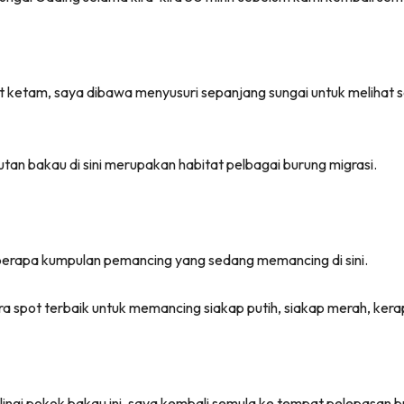
etam, saya dibawa menyusuri sepanjang sungai untuk melihat se
tan bakau di sini merupakan habitat pelbagai burung migrasi.
eberapa kumpulan pemancing yang sedang memancing di sini.
ra spot terbaik untuk memancing siakap putih, siakap merah, kerap
ilingi pokok bakau ini, saya kembali semula ke tempat pelepasan b