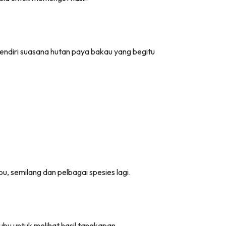
ndiri suasana hutan paya bakau yang begitu
u, semilang dan pelbagai spesies lagi.
ubu untuk melihat hasil tangkapan.