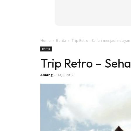
Home
Berita
Trip Retro – Sehari menjadi nelayan
Berita
Trip Retro – Seh
Amang
-
10 Jul 2019