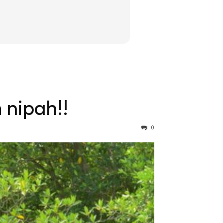
 nipah!!
0