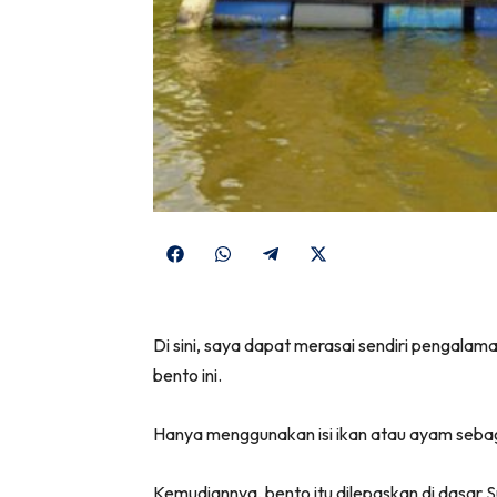
Share
Share
Share
Share
on
on
on
on
Facebook
WhatsApp
Telegram
X
Di sini, saya dapat merasai sendiri pengal
(Twitter)
bento ini.
Hanya menggunakan isi ikan atau ayam seba
Kemudiannya, bento itu dilepaskan di dasar 