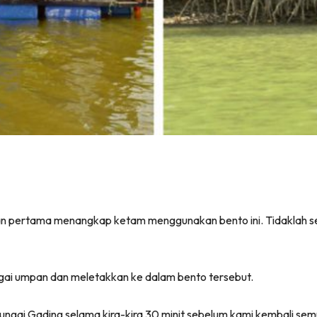
aman pertama menangkap ketam menggunakan bento ini. Tidaklah 
gai umpan dan meletakkan ke dalam bento tersebut.
Sungai Gading selama kira-kira 30 minit sebelum kami kembali sem