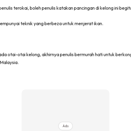
ulis terokai, boleh penulis katakan pancingan di kelong ini begitu
 mempunyai teknik yang berbeza untuk menjerat ikan.
a otai-otai kelong, akhirnya penulis bermurah hati untuk berkon
Malaysia.
Ads