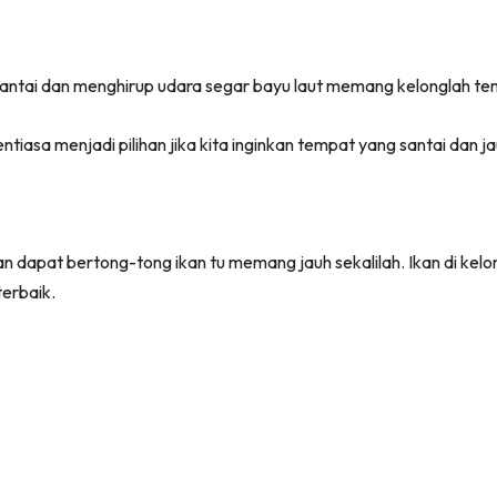
antai dan menghirup udara segar bayu laut memang kelonglah t
sa menjadi pilihan jika kita inginkan tempat yang santai dan jau
an dapat bertong-tong ikan tu memang jauh sekalilah. Ikan di kelo
terbaik.