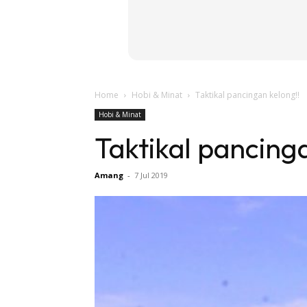
Home
Hobi & Minat
Taktikal pancingan kelong!!
Hobi & Minat
Taktikal pancing
Amang
-
7 Jul 2019