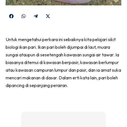
Share
Share
Share
Share
on
on
on
on
Facebook
WhatsApp
Telegram
X
Untuk mengetahui perkara ini sebaiknya kita pelajari sikit
(Twitter)
biologi ikan pari. Ikan pari boleh dijumpai di laut, muara
sungai ataupun di sesetengah kawasan sungai air tawar. Ia
biasanya ditemui di kawasan berpasir, kawasan berlumpur
atau kawasan campuran lumpur dan pasir, dan ia amat suka
mencari makanan di dasar. Dalam erti kata lain, pari boleh
dipancing di sepanjang perairan.