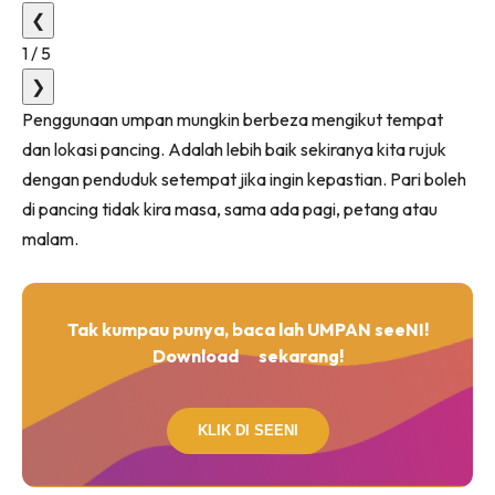
❮
1
/
5
❯
Penggunaan umpan mungkin berbeza mengikut tempat
dan lokasi pancing. Adalah lebih baik sekiranya kita rujuk
dengan penduduk setempat jika ingin kepastian. Pari boleh
di pancing tidak kira masa, sama ada pagi, petang atau
malam.
Tak kumpau punya, baca lah UMPAN seeNI!
Download
sekarang!
KLIK DI SEENI