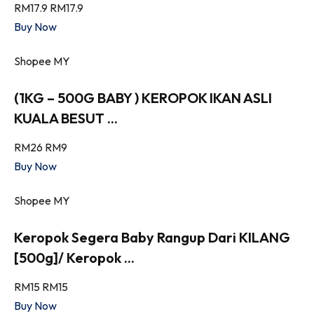
RM17.9
RM17.9
Buy Now
Shopee MY
(1KG – 500G BABY ) KEROPOK IKAN ASLI
KUALA BESUT ...
RM26
RM9
Buy Now
Shopee MY
Keropok Segera Baby Rangup Dari KILANG
[500g]/ Keropok ...
RM15
RM15
Buy Now