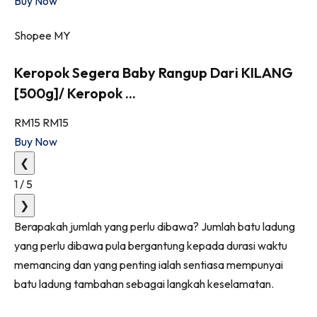
Buy Now
Shopee MY
Keropok Segera Baby Rangup Dari KILANG
[500g]/ Keropok ...
RM15
RM15
Buy Now
❮
1
/
5
❯
Berapakah jumlah yang perlu dibawa? Jumlah batu ladung
yang perlu dibawa pula bergantung kepada durasi waktu
memancing dan yang penting ialah sentiasa mempunyai
batu ladung tambahan sebagai langkah keselamatan.