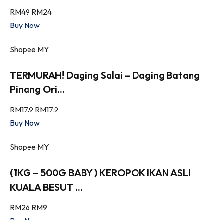
RM49
RM24
Buy Now
Shopee MY
TERMURAH! Daging Salai – Daging Batang
Pinang Ori...
RM17.9
RM17.9
Buy Now
Shopee MY
(1KG – 500G BABY ) KEROPOK IKAN ASLI
KUALA BESUT ...
RM26
RM9