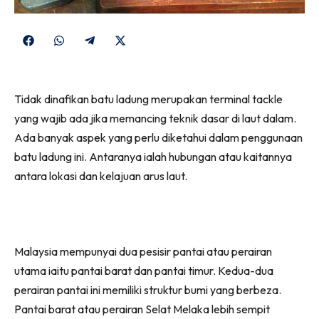
Share
Share
Share
Share
on
on
on
on
Facebook
WhatsApp
Telegram
X
Tidak dinafikan batu ladung merupakan terminal tackle
(Twitter)
yang wajib ada jika memancing teknik dasar di laut dalam.
Ada banyak aspek yang perlu diketahui dalam penggunaan
batu ladung ini. Antaranya ialah hubungan atau kaitannya
antara lokasi dan kelajuan arus laut.
Malaysia mempunyai dua pesisir pantai atau perairan
utama iaitu pantai barat dan pantai timur. Kedua-dua
perairan pantai ini memiliki struktur bumi yang berbeza.
Pantai barat atau perairan Selat Melaka lebih sempit